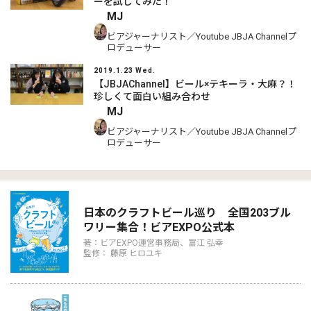
ーを試してみた！
MJ
ビアジャーナリスト／Youtube JBJA Channelプ
ロデューサー
2019.1.23 Wed.
【JBJAChannel】ビール×テキーラ・大麻？！
珍しくて面白い組み合わせ
MJ
ビアジャーナリスト／Youtube JBJA Channelプ
ロデューサー
日本のクラフトビール巡り 全国203ブル
ワリー集合！ビアEXPO公式本
著：ビアEXPO運営事務局、富江 弘幸
監修： 藤原 ヒロユキ