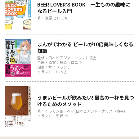
BEER LOVER’S BOOK 一生ものの趣味に
なるビール入門
著：藤原 ヒロユキ
まんがでわかる ビールが10倍美味しくなる
知識
監修：日本ビアジャーナリスト協会
企画・原案：藤原ヒロユキ
編集：サイドランチ
イラスト：いっさ
うまいビールが飲みたい! 最高の一杯を見つ
けるためのメソッド
著：くっくショーヘイ(日本ビアジャーナリスト協会)
イラスト：朝野 ペコ