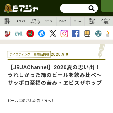
新着
テイス
JBJA
メディア
イベント
ビアバー
ブルワー
コラム
記事
ティング
活動
掲載
2020.9.9
テイスティング
新商品情報
【JBJAChannel】2020夏の思い出！
うれしかった緑のビールを飲み比べ～
サッポロ至福の苦み・ヱビスザホップ
ビールに愛された皆さまへ！