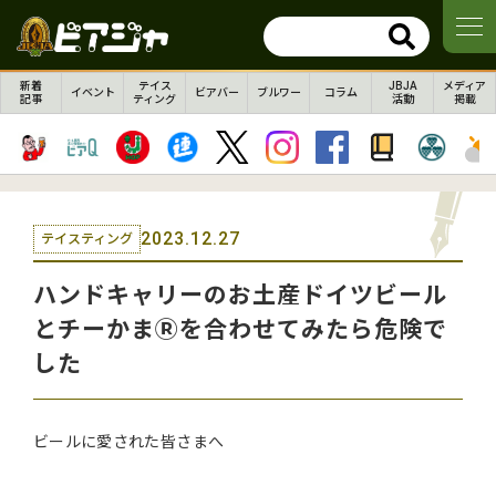
新着
テイス
JBJA
メディア
イベント
ビアバー
ブルワー
コラム
記事
ティング
活動
掲載
2023.12.27
テイスティング
ハンドキャリーのお土産ドイツビール
とチーかまⓇを合わせてみたら危険で
した
ビールに愛された皆さまへ