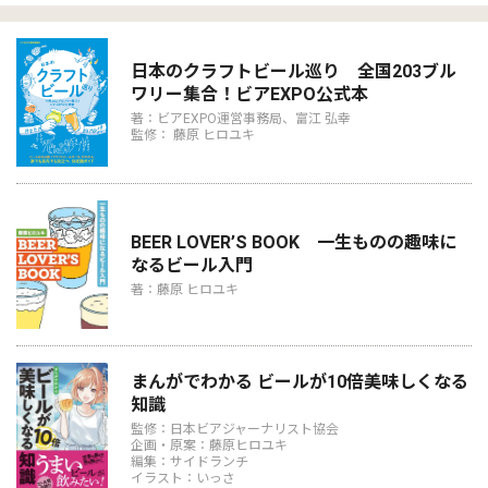
日本のクラフトビール巡り 全国203ブル
ワリー集合！ビアEXPO公式本
著：ビアEXPO運営事務局、富江 弘幸
監修： 藤原 ヒロユキ
BEER LOVER’S BOOK 一生ものの趣味に
なるビール入門
著：藤原 ヒロユキ
まんがでわかる ビールが10倍美味しくなる
知識
監修：日本ビアジャーナリスト協会
企画・原案：藤原ヒロユキ
編集：サイドランチ
イラスト：いっさ