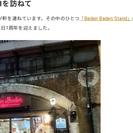
andを訪ねて
が軒を連ねています。その中のひとつ
「Baden Baden Stand」
。先日1周年を迎えました。