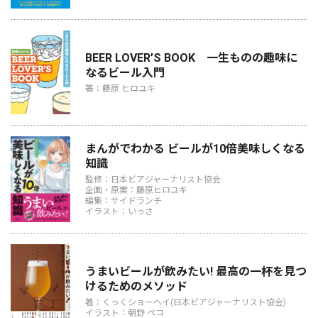
BEER LOVER’S BOOK 一生ものの趣味に
なるビール入門
著：藤原 ヒロユキ
まんがでわかる ビールが10倍美味しくなる
知識
監修：日本ビアジャーナリスト協会
企画・原案：藤原ヒロユキ
編集：サイドランチ
イラスト：いっさ
うまいビールが飲みたい! 最高の一杯を見つ
けるためのメソッド
著：くっくショーヘイ(日本ビアジャーナリスト協会)
イラスト：朝野 ペコ