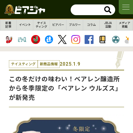
新着
テイス
JBJA
メディア
イベント
ビアバー
ブルワー
コラム
記事
ティング
活動
掲載
2025.1.9
テイスティング
新商品情報
この冬だけの味わい！ベアレン醸造所
から冬季限定の「ベアレン ウルズス」
が新発売