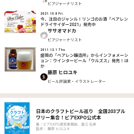
ビアジャーナリスト
2021.10.8 Fri.
今、注目のジャンル！リンゴのお酒「ベアレン
ドライサイダー2021」発売中
ササオマドカ
ビアジャーナリスト
2011.12.1 Thu.
盛岡の「ベアレン醸造所」からインフォメーシ
ョン：ウインタービール「ウルズス」発売！ほ
か
藤原 ヒロユキ
ビール評論家・イラストレーター
日本のクラフトビール巡り 全国203ブル
ワリー集合！ビアEXPO公式本
著：ビアEXPO運営事務局、富江 弘幸
監修： 藤原 ヒロユキ