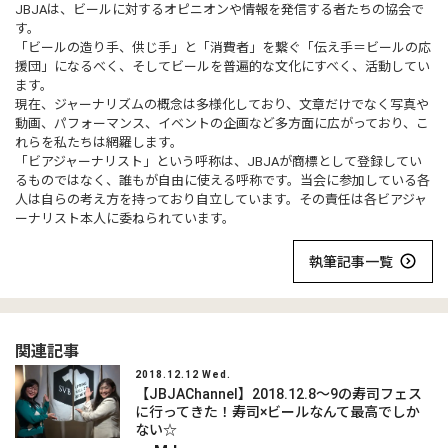
JBJAは、ビールに対するオピニオンや情報を発信する者たちの協会で
す。
「ビールの造り手、供じ手」と「消費者」を繋ぐ「伝え手＝ビールの応
援団」になるべく、そしてビールを普遍的な文化にすべく、活動してい
ます。
現在、ジャーナリズムの概念は多様化しており、文章だけでなく写真や
動画、パフォーマンス、イベントの企画など多方面に広がっており、こ
れらを私たちは網羅します。
「ビアジャーナリスト」という呼称は、JBJAが商標として登録してい
るものではなく、誰もが自由に使える呼称です。当会に参加している各
人は自らの考え方を持っており自立しています。その責任は各ビアジャ
ーナリスト本人に委ねられています。
執筆記事一覧
関連記事
2018.12.12 Wed.
【JBJAChannel】2018.12.8～9の寿司フェス
に行ってきた！寿司×ビールなんて最高でしか
ない☆