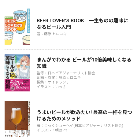
BEER LOVER’S BOOK 一生ものの趣味に
なるビール入門
著：藤原 ヒロユキ
まんがでわかる ビールが10倍美味しくなる
知識
監修：日本ビアジャーナリスト協会
企画・原案：藤原ヒロユキ
編集：サイドランチ
イラスト：いっさ
うまいビールが飲みたい! 最高の一杯を見つ
けるためのメソッド
著：くっくショーヘイ(日本ビアジャーナリスト協会)
イラスト：朝野 ペコ