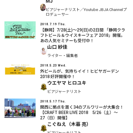
MJ
ビアジャーナリスト／Youtube JBJA Channelプ
ロデューサー
2018.7.19 Thu.
【静岡】7/28(土)～29(日)の2日間 「静岡クラ
フトビール＆ウイスキーフェア 2018」開催。
あの人気セミナーも受付中！
山口 紗佳
ライター・編集者
2018.5.23 Wed.
外ビールが、気持ちイイ！ヒビヤガーデン
2018 好評開催中！
ウエヤマ ヒロユキ
ビアジャーナリスト
2018.5.17 Thu.
関西に拠点を置く34のブルワリーが大集合！
【CRAFT BEER LIVE 2018 5/26（土）～
27（日）開催】
こぐねえ（木暮 亮）
ビアジャーナリスト