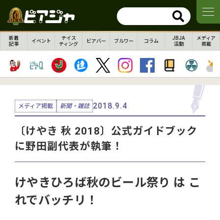
新着
テイス
JBJA
メディア
イベント
ビアバー
ブルワー
コラム
記事
ティング
活動
掲載
2018.9.4
メディア掲載
新聞・雑誌
〔けやき 秋 2018〕公式ガイドブック
に野田副代表が執筆！
けやきひろば秋のビール祭り は こ
れでバッチリ！