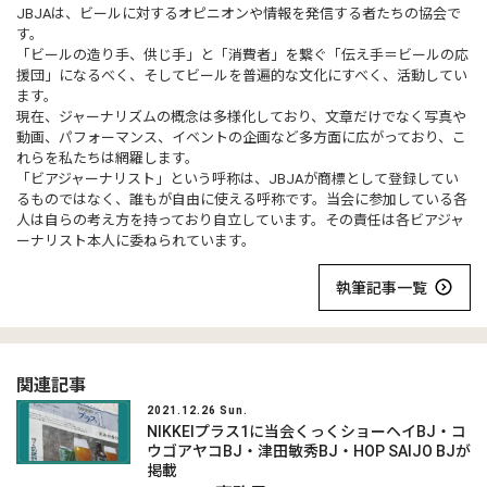
JBJAは、ビールに対するオピニオンや情報を発信する者たちの協会で
す。
「ビールの造り手、供じ手」と「消費者」を繋ぐ「伝え手＝ビールの応
援団」になるべく、そしてビールを普遍的な文化にすべく、活動してい
ます。
現在、ジャーナリズムの概念は多様化しており、文章だけでなく写真や
動画、パフォーマンス、イベントの企画など多方面に広がっており、こ
れらを私たちは網羅します。
「ビアジャーナリスト」という呼称は、JBJAが商標として登録してい
るものではなく、誰もが自由に使える呼称です。当会に参加している各
人は自らの考え方を持っており自立しています。その責任は各ビアジャ
ーナリスト本人に委ねられています。
執筆記事一覧
関連記事
2021.12.26 Sun.
NIKKEIプラス1に当会くっくショーヘイBJ・コ
ウゴアヤコBJ・津田敏秀BJ・HOP SAIJO BJが
掲載