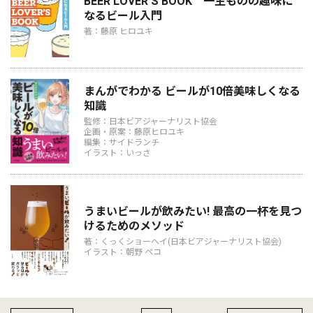
BEER LOVER’S BOOK 一生ものの趣味に
なるビール入門
著：藤原 ヒロユキ
まんがでわかる ビールが10倍美味しくなる
知識
監修：日本ビアジャーナリスト協会
企画・原案：藤原ヒロユキ
編集：サイドランチ
イラスト：いっさ
うまいビールが飲みたい! 最高の一杯を見つ
けるためのメソッド
著：くっくショーヘイ(日本ビアジャーナリスト協会)
イラスト：朝野 ペコ