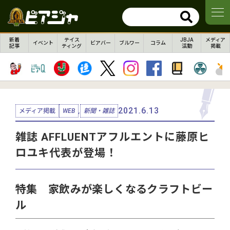
新着
テイス
JBJA
メディア
イベント
ビアバー
ブルワー
コラム
記事
ティング
活動
掲載
2021.6.13
メディア掲載
WEB
,
新聞・雑誌
雑誌 AFFLUENTアフルエントに藤原ヒ
ロユキ代表が登場！
特集 家飲みが楽しくなるクラフトビー
ル