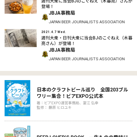
週刊大衆に当会BJのこぐねえ（木暮亮）さんが
登場！
JBJA事務局
JAPAN BEER JOURNALISTS ASSOCIATION
2021.4.7 Wed.
週刊大衆・日刊大衆に当会BJのこぐねえ（木暮
亮さん）が登場！
JBJA事務局
JAPAN BEER JOURNALISTS ASSOCIATION
日本のクラフトビール巡り 全国203ブル
ワリー集合！ビアEXPO公式本
著：ビアEXPO運営事務局、富江 弘幸
監修： 藤原 ヒロユキ