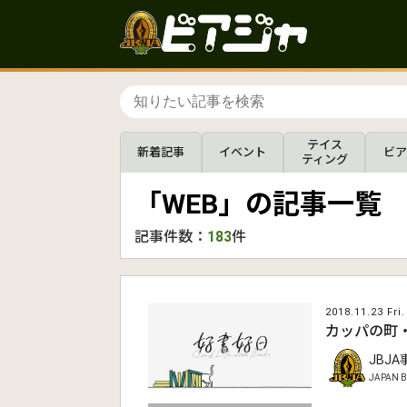
テイス
新着記事
イベント
ビア
ティング
「WEB」の記事一覧
記事件数：
183
件
2018.11.23 Fri.
カッパの町
JBJ
JAPAN B