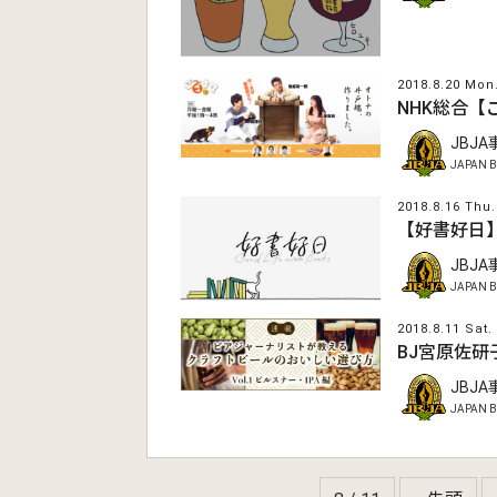
2018.8.20 Mon
NHK総合
JBJ
JAPAN B
2018.8.16 Thu.
【好書好日
JBJ
JAPAN B
2018.8.11 Sat.
BJ宮原佐研
JBJ
JAPAN B