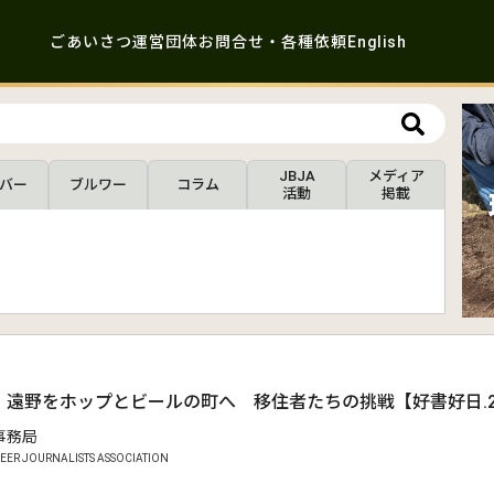
ごあいさつ
運営団体
お問合せ・各種依頼
English
JBJA
メディア
バー
ブルワー
コラム
活動
掲載
・遠野をホップとビールの町へ 移住者たちの挑戦【好書好日.2
A事務局
EER JOURNALISTS ASSOCIATION