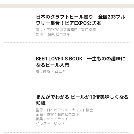
日本のクラフトビール巡り 全国203ブル
ワリー集合！ビアEXPO公式本
著：ビアEXPO運営事務局、富江 弘幸
監修： 藤原 ヒロユキ
BEER LOVER’S BOOK 一生ものの趣味に
なるビール入門
著：藤原 ヒロユキ
まんがでわかる ビールが10倍美味しくなる
知識
監修：日本ビアジャーナリスト協会
企画・原案：藤原ヒロユキ
編集：サイドランチ
イラスト：いっさ