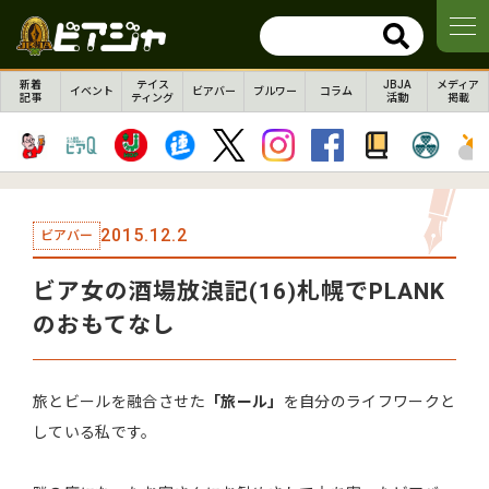
新着
テイス
JBJA
メディア
イベント
ビアバー
ブルワー
コラム
記事
ティング
活動
掲載
2015.12.2
ビアバー
ビア女の酒場放浪記(16)札幌でPLANK
のおもてなし
旅とビールを融合させた
「旅ール」
を自分のライフワークと
している私です。