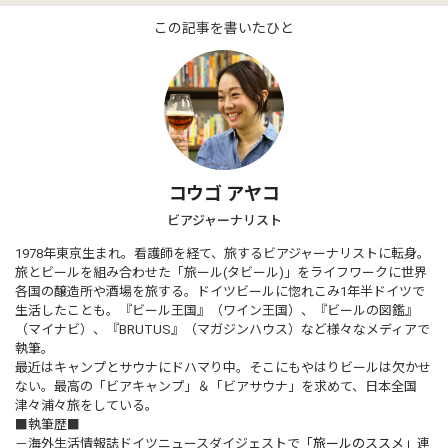
この記事を書いたひと
コウゴ アヤコ
ビアジャーナリスト
1978年東京生まれ。看護師を経て、旅するビアジャーナリストに転身。
旅とビールを組み合わせた「旅ール(タビール)」をライフワークに世界
各国の醸造所や酒場を旅する。ドイツビールに惚れこみ1年半ドイツで
生活したことも。『ビール王国』（ワイン王国）、『ビールの図鑑』
（マイナビ）、『BRUTUS』（マガジンハウス）など様々なメディアで
執筆。
最近はキャンプとサウナにドハマり中。そこにもやはりビールは欠かせ
ない。最高の「ビアキャンプ」＆「ビアサウナ」を求めて、日本全国
津々浦々旅をしている。
■執筆歴■
－海外生活情報誌ドイツニュースダイジェストで
「旅ールのススメ」
連