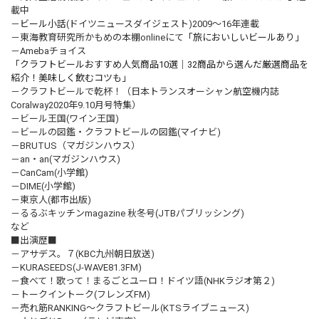
載中
－
ビール小話
(ドイツニュースダイジェスト)2009～16年連載
－東海教育研究所かもめの本棚onlineにて
「旅においしいビールあり」
－Amebaチョイス
「クラフトビールおすすめ人気商品10選｜32商品から選んだ厳選商品を
紹介！美味しく飲むコツも」
－クラフトビールで乾杯！（日本トランスオーシャン航空機内誌
Coralway2020年9.10月号特集）
－ビール王国(ワイン王国)
－ビールの図鑑・クラフトビールの図鑑(マイナビ)
－BRUTUS（マガジンハウス）
－an・an(マガジンハウス)
－CanCam(小学館)
－DIME(小学館)
－東京人(都市出版)
－るるぶキッチンmagazine 秋冬号(JTBパブリッシング)
など
■出演歴■
－アサデス。７(KBC九州朝日放送)
－KURASEEDS(J-WAVE81.3FM)
－食べて！歌って！まるごとユーロ！ドイツ語(NHKラジオ第２)
－トークイントーク(フレンズFM)
－売れ筋RANKING～クラフトビール(KTSライブニュース)