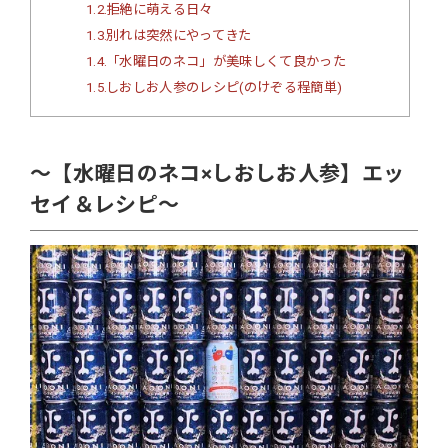
1.2
拒絶に萌える日々
1.3
別れは突然にやってきた
1.4
「水曜日のネコ」が美味しくて良かった
1.5
しおしお人参のレシピ(のけぞる程簡単)
～【水曜日のネコ×しおしお人参】エッ
セイ＆レシピ～