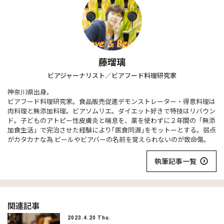
藤瑠璃
ビアジャーナリスト／ビアフード料理研究家
神奈川県出身。
ビアフード料理研究家。食品販売促進デモンストレーター・得意料理は
肉料理と無添加料理。ビアソムリエ。ダイエット好きで特技はリバウン
ド。子どものアトピー性皮膚炎と喘息を、薬を使わずに２年間の「無添
加食生活」で完治させた経験により｢医食同源｣をモットーとする。弱点
がカタカナな為 ビールやビアバーの名前を覚えられないのが致命傷。
執筆記事一覧
関連記事
2023.4.20 Thu.