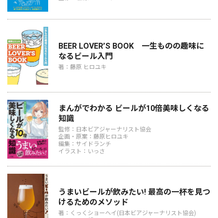
BEER LOVER’S BOOK 一生ものの趣味に
なるビール入門
著：藤原 ヒロユキ
まんがでわかる ビールが10倍美味しくなる
知識
監修：日本ビアジャーナリスト協会
企画・原案：藤原ヒロユキ
編集：サイドランチ
イラスト：いっさ
うまいビールが飲みたい! 最高の一杯を見つ
けるためのメソッド
著：くっくショーヘイ(日本ビアジャーナリスト協会)