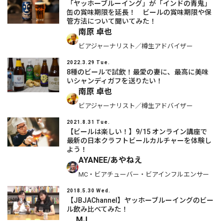
「ヤッホーブルーイング」が「インドの青鬼」
缶の賞味期限を延長！ ビールの賞味期限や保
管方法について聞いてみた！
南原 卓也
ビアジャーナリスト／樽生アドバイザー
2022.3.29 Tue.
8種のビールで試飲！最愛の妻に、最高に美味
いシャンディガフを送りたい！
南原 卓也
ビアジャーナリスト／樽生アドバイザー
2021.8.31 Tue.
【ビールは楽しい！】9/15 オンライン講座で
最新の日本クラフトビールカルチャーを体験し
よう！
AYANEE/あやねえ
MC・ビアチューバー・ビアインフルエンサー
2018.5.30 Wed.
【JBJAChannel】ヤッホーブルーイングのビー
ル飲み比べてみた！
MJ