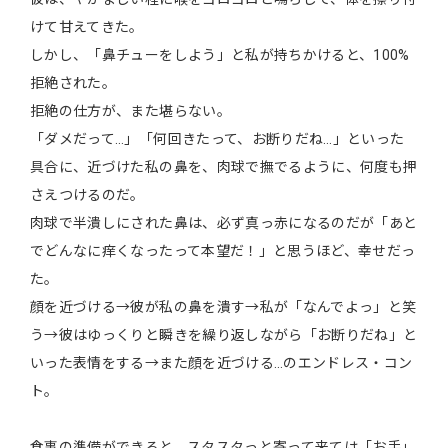
けて甘えてきた。
しかし、「鼻チューをしよう」と私が持ちかけると、100%
拒絶された。
拒絶の仕方が、また堪らない。
「ダメだって…」「何回きたって、お断りだね…」といった
具合に、近づけた私の鼻を、肉球で撫でるように、何度も押
さえつけるのだ。
肉球で半潰しにされた鼻は、必ず真っ赤になるのだが「あと
でどんなに痒くなったって本望だ！」と思うほど、幸せだっ
た。
顔を近づける→彼が私の鼻を潰す→私が「なんでよっ」と笑
う→彼はゆっくりと瞬きを繰り返しながら「お断りだね」と
いった表情をする→また顔を近づける…のエンドレス・コン
ト。
食事の準備ができると、スタスタっと寄って来ては「お手」