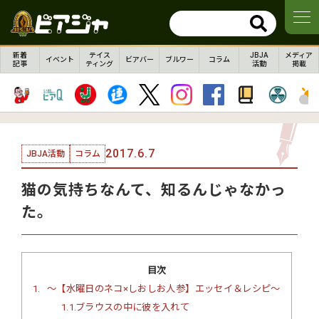
新着
テイス
JBJA
メディア
イベント
ビアバー
ブルワー
コラム
記事
ティング
活動
掲載
2017.6.7
JBJA活動
コラム
猫の気持ちなんて、知るんじゃなかっ
た。
目次
1
～【水曜日のネコ×しおしお人参】エッセイ＆レシピ～
1.1
ブラウスの中に彼を入れて