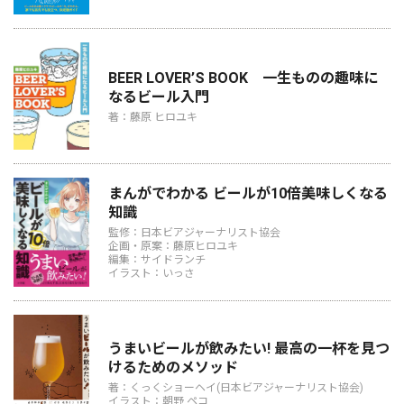
BEER LOVER’S BOOK 一生ものの趣味に
なるビール入門
著：藤原 ヒロユキ
まんがでわかる ビールが10倍美味しくなる
知識
監修：日本ビアジャーナリスト協会
企画・原案：藤原ヒロユキ
編集：サイドランチ
イラスト：いっさ
うまいビールが飲みたい! 最高の一杯を見つ
けるためのメソッド
著：くっくショーヘイ(日本ビアジャーナリスト協会)
イラスト：朝野 ペコ