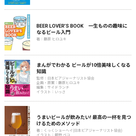
BEER LOVER’S BOOK 一生ものの趣味に
なるビール入門
著：藤原 ヒロユキ
まんがでわかる ビールが10倍美味しくなる
知識
監修：日本ビアジャーナリスト協会
企画・原案：藤原ヒロユキ
編集：サイドランチ
イラスト：いっさ
うまいビールが飲みたい! 最高の一杯を見つ
けるためのメソッド
著：くっくショーヘイ(日本ビアジャーナリスト協会)
イラスト：朝野 ペコ