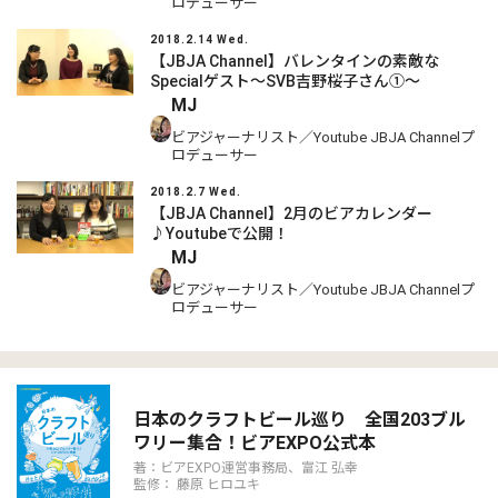
ロデューサー
2018.2.14 Wed.
【JBJA Channel】バレンタインの素敵な
Specialゲスト～SVB吉野桜子さん①～
MJ
ビアジャーナリスト／Youtube JBJA Channelプ
ロデューサー
2018.2.7 Wed.
【JBJA Channel】2月のビアカレンダー
♪Youtubeで公開！
MJ
ビアジャーナリスト／Youtube JBJA Channelプ
ロデューサー
日本のクラフトビール巡り 全国203ブル
ワリー集合！ビアEXPO公式本
著：ビアEXPO運営事務局、富江 弘幸
監修： 藤原 ヒロユキ