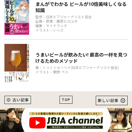
まんがでわかる ビールが10倍美味しくなる
知識
監修：日本ビアジャーナリスト協会
企画・原案：藤原ヒロユキ
編集：サイドランチ
イラスト：いっさ
うまいビールが飲みたい! 最高の一杯を見つ
けるためのメソッド
著：くっくショーヘイ(日本ビアジャーナリスト協会)
イラスト：朝野 ペコ
TOP
古い記事
新しい記事