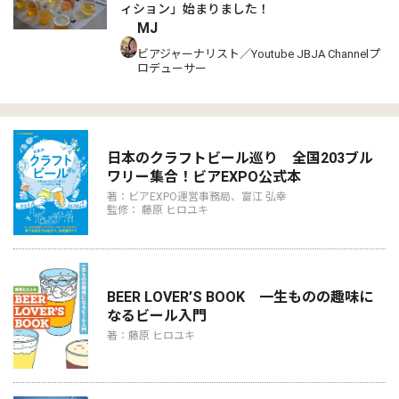
ィション」始まりました！
MJ
ビアジャーナリスト／Youtube JBJA Channelプ
ロデューサー
日本のクラフトビール巡り 全国203ブル
ワリー集合！ビアEXPO公式本
著：ビアEXPO運営事務局、富江 弘幸
監修： 藤原 ヒロユキ
BEER LOVER’S BOOK 一生ものの趣味に
なるビール入門
著：藤原 ヒロユキ