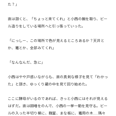
た？」
直は頷くと、「ちょっと来てくれ」と小西の腕を取り、ビー
ル造りをしている場所へと引っ張っていった。
「にっしー、この場所で色が見えるところあるか？天井と
か、竈とか、全部みてくれ」
「なんなんだ、急に」
小西はやや戸惑いながらも、直の真剣な様子を見て「わかっ
た」と頷き、ゆっくり蔵の中を見て回り始めた。
ここに酵母がいるのであれば、きっと小西にはそれが見える
はずだ。直は固唾をのんで、小西の一挙一動を見守る。ビー
ルの入った半切り桶に、麹室、まな板に、竈用の木……隅々