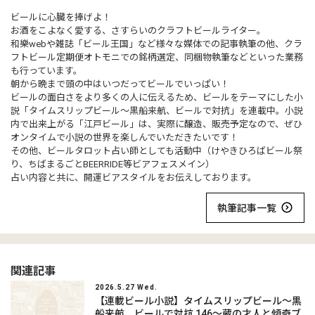
ビールに心臓を捧げよ！
お酒をこよなく愛する、さすらいのクラフトビールライター。
和樂webや雑誌「ビール王国」など様々な媒体での記事執筆の他、クラ
フトビール定期便オトモニでの銘柄選定、同梱物執筆などといった業務
も行っています。
朝から晩まで頭の中はいつだってビールでいっぱい！
ビールの面白さをより多くの人に伝えるため、ビールをテーマにした小
説「タイムスリップビール～黒船来航、ビールで対抗」を連載中。小説
内で出来上がる「江戸ビール」は、実際に醸造、販売予定なので、ぜひ
オンタイムで小説の世界を楽しんでいただきたいです！
その他、ビールタロット占い師としても活動中（けやきひろばビール祭
り、ちばまるごとBEERRIDE等ビアフェスメイン）
占い内容と共に、開運ビアスタイルをお伝えしております。
執筆記事一覧
関連記事
2026.5.27 Wed.
【連載ビール小説】タイムスリップビール～黒
船来航、ビールで対抗 146～蔵の才人と傾奇ブ