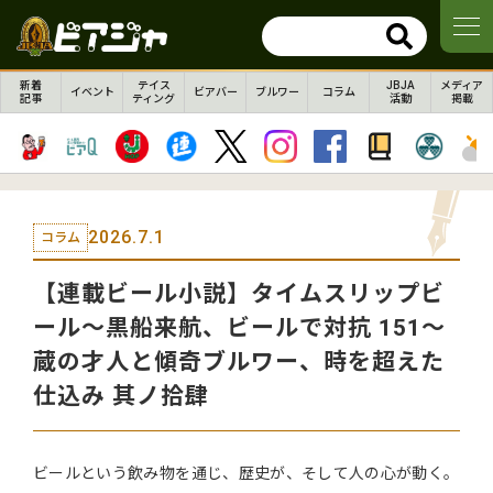
新着
テイス
JBJA
メディア
イベント
ビアバー
ブルワー
コラム
記事
ティング
活動
掲載
2026.7.1
コラム
【連載ビール小説】タイムスリップビ
ール～黒船来航、ビールで対抗 151～
蔵の才人と傾奇ブルワー、時を超えた
仕込み 其ノ拾肆
ビールという飲み物を通じ、歴史が、そして人の心が動く。