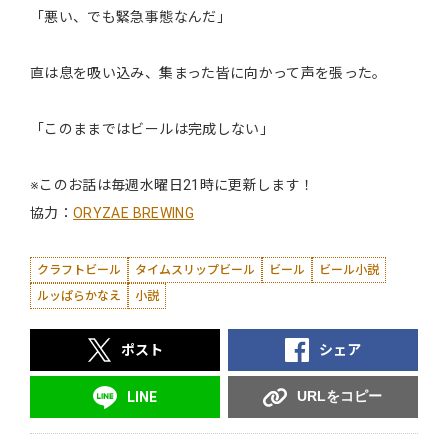
「悪い、でも緊急事態なんだ」
直は息を吸い込み、集まった皆に向かって声を張った。
「このままではビールは完成しない」
※このお話は毎週水曜日21時に更新します！
協力：
ORYZAE BREWING
クラフトビール
タイムスリップビール
ビール
ビール小説
ルッぱらかなえ
小説
ポスト
シェア
URLをコピー
LINE