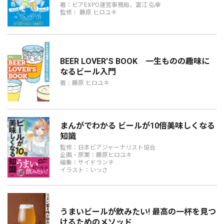
著：ビアEXPO運営事務局、富江 弘幸
監修： 藤原 ヒロユキ
BEER LOVER’S BOOK 一生ものの趣味に
なるビール入門
著：藤原 ヒロユキ
まんがでわかる ビールが10倍美味しくなる
知識
監修：日本ビアジャーナリスト協会
企画・原案：藤原ヒロユキ
編集：サイドランチ
イラスト：いっさ
うまいビールが飲みたい! 最高の一杯を見つ
けるためのメソッド