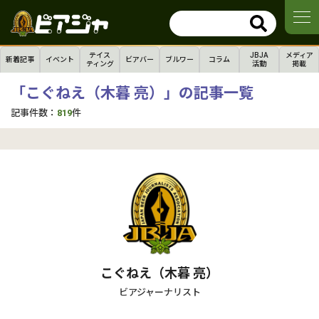
テイス
JBJA
メディア
新着記事
イベント
ビアバー
ブルワー
コラム
ティング
活動
掲載
「こぐねえ（木暮 亮）」の記事一覧
記事件数：
819
件
こぐねえ（木暮 亮）
ビアジャーナリスト