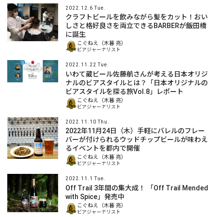
2022.12.6 Tue.
クラフトビールを飲みながら髪をカット！おい
しさと格好良さを両立できるBARBERが飯田橋
に誕生
こぐねえ（木暮 亮）
ビアジャーナリスト
2022.11.22 Tue.
いわて蔵ビール佐藤航さんが考える日本オリジ
ナルのビアスタイルとは？「日本オリジナルの
ビアスタイルを探る旅Vol.8」レポート
こぐねえ（木暮 亮）
ビアジャーナリスト
2022.11.10 Thu.
2022年11月24日（木）手軽にバレルのフレー
バーが付けられるウッドチップビールが味わえ
るイベントを都内で開催
こぐねえ（木暮 亮）
ビアジャーナリスト
2022.11.1 Tue.
Off Trail 3年間の集大成！ 「Off Trail Mended
with Spice」発売中
こぐねえ（木暮 亮）
ビアジャーナリスト