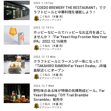
2023.1.10 Tue.
「COEDO BREWERY THE RESTAURANT」でク
ラフトビールと中華料理を堪能しよう！
こぐねえ（木暮 亮）
ビアジャーナリスト
2022.12.16 Fri.
ホッピーなビールでハッピーなお正月を過ごし
ませんか？「Far Yeast Hop Frontier New Year
IPA」2022.12.16発売
こぐねえ（木暮 亮）
ビアジャーナリスト
2022.12.12 Mon.
クラフトビールとラーメンが一体になった！
「TAKAHIRO RAMEN×Far Yeast Osaka」JR福
島駅近くにオープン
こぐねえ（木暮 亮）
ビアジャーナリスト
2022.12.7 Wed.
野性味のある味が特徴の気樽熟成ビール。Far
Yeast Brewing「Off Trail Bramble
Scramble」発売中
こぐねえ（木暮 亮）
ビアジャーナリスト