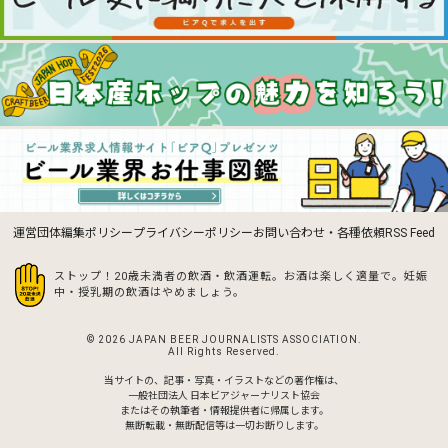
運営団体
編集ポリシー
プライバシーポリシー
お問い合わせ・各種依頼
RSS Feed
ストップ！20歳未満者の飲酒・飲酒運転。お酒は楽しく適量で。
妊娠
中・授乳期の飲酒はやめましょう。
© 2026 JAPAN BEER JOURNALISTS ASSOCIATION.
All Rights Reserved.
当サイトの、記事・写真・イラストなどの著作権は、
一般社団法人 日本ビアジャーナリスト協会
またはその執筆者・情報提供者に帰属します。
無断転載・無断配信等は一切お断りします。