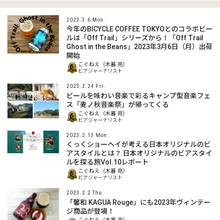
2023.3.6 Mon.
今年のBICYCLE COFFEE TOKYOとのコラボビー
ルは「Off Trail」シリーズから！「Off Trail
Ghost in the Beans」2023年3月6日（月）出荷
開始
こぐねえ（木暮 亮）
ビアジャーナリスト
2023.2.24 Fri.
ビールを味わい音楽で彩るキャンプ型音楽フェ
ス「麦ノ秋音楽祭」が帰ってくる
こぐねえ（木暮 亮）
ビアジャーナリスト
2023.2.13 Mon.
くっくショーヘイが考える日本オリジナルのビ
アスタイルとは？ 日本オリジナルのビアスタイ
ルを探る旅Vol.10レポート
こぐねえ（木暮 亮）
ビアジャーナリスト
2023.2.2 Thu.
「馨和 KAGUA Rouge」にも2023年ヴィンテー
ジ商品が登場！