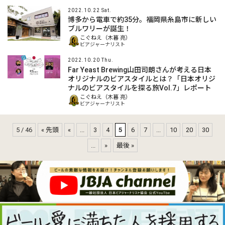
2022.10.22 Sat.
博多から電車で約35分。福岡県糸島市に新しい
ブルワリーが誕生！
こぐねえ（木暮 亮）
ビアジャーナリスト
2022.10.20 Thu.
Far Yeast Brewing山田司朗さんが考える日本
オリジナルのビアスタイルとは？「日本オリジ
ナルのビアスタイルを探る旅Vol.7」レポート
こぐねえ（木暮 亮）
ビアジャーナリスト
5 / 46
« 先頭
«
...
3
4
5
6
7
...
10
20
30
...
»
最後 »