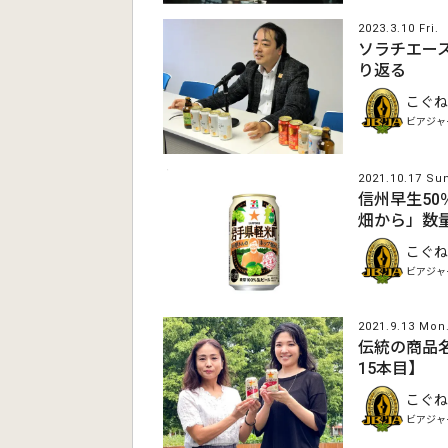
2023.3.10 Fri.
ソラチエース
り返る
こぐね
ビアジャ
2021.10.17 Su
信州早生50
畑から」数
こぐね
ビアジャ
2021.9.13 Mon
伝統の商品名
15本目】
こぐね
ビアジャ