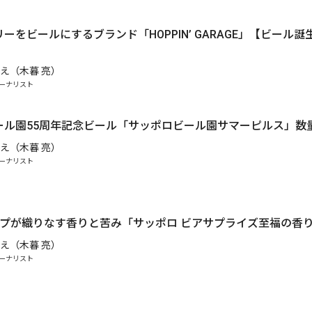
ーをビールにするブランド「HOPPIN’ GARAGE」【ビール誕
え（木暮 亮）
ーナリスト
.
ール園55周年記念ビール「サッポロビール園サマーピルス」数
え（木暮 亮）
ーナリスト
ップが織りなす香りと苦み「サッポロ ビアサプライズ至福の香
え（木暮 亮）
ーナリスト