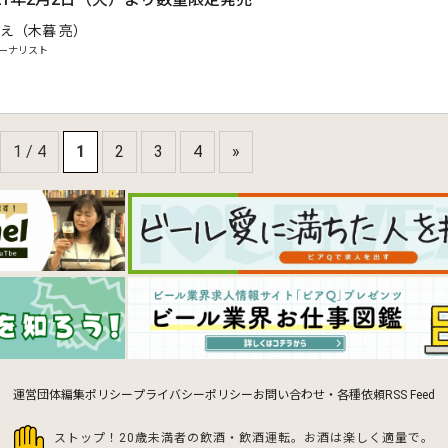
え（木暮 亮）
ーナリスト
1 / 4
1
2
3
4
»
運営団体
編集ポリシー
プライバシーポリシー
お問い合わせ・各種依頼
RSS Feed
ストップ！20歳未満者の飲酒・飲酒運転。お酒は楽しく適量で。