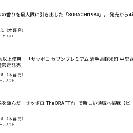
の香りを最大限に引き出した「SORACHI1984」。 発売から
え（木暮 亮）
ーナリスト
n.
％以上使用。「サッポロ セブンプレミアム 岩手県軽米町 中里
量限定発売
え（木暮 亮）
ーナリスト
.
を汲んだ「サッポロ The DRAFTY」で新しい領域へ挑戦【
え（木暮 亮）
ーナリスト