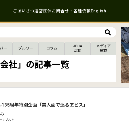
ごあいさつ
運営団体
お問合せ・各種依頼
English
JBJA
メディア
バー
ブルワー
コラム
活動
掲載
会社」の記事一覧
ル135周年特別企画「美人画で巡るヱビス」
み
ーナリスト