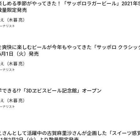
しめる季節がやってきた！「サッポロラガービール」2021年5
数量限定発売
え（木暮 亮）
ーナリスト
を爽快に楽しむビールが今年もやってきた「サッポロ クラシック
年6月1日（火）発売
え（木暮 亮）
ーナリスト
できる!?「3Dヱビスビール記念館」オープン
え（木暮 亮）
ーナリスト
.
えさんとして活躍中の古賀麻里沙さんが企画した「スイーツ感
21年2月2日（火）より数量限定発売