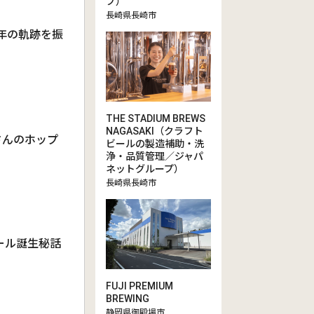
プ）
長崎県長崎市
4年の軌跡を振
THE STADIUM BREWS
NAGASAKI（クラフト
さんのホップ
ビールの製造補助・洗
浄・品質管理／ジャパ
ネットグループ）
長崎県長崎市
ビール誕生秘話
FUJI PREMIUM
BREWING
静岡県御殿場市