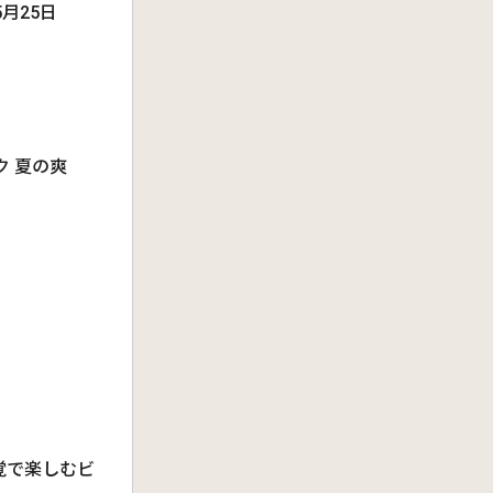
月25日
 夏の爽
覚で楽しむビ