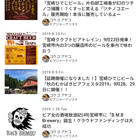
「宮崎ひでじビール」片伯部工場長が幻のツチ
ノコ捕獲！？くすっと笑える「ツチノコエー
ル」販売開始！本当に販売しているよー
コウゴ アヤコ
ビアジャーナリスト
2019.8.30 Fri.
「宮崎クラフトビアトレイン」9月23日発車！
宮崎市内の3つの醸造所のビールを車内で味わ
おう
コウゴ アヤコ
ビアジャーナリスト
2019.8.9 Fri.
【延期開催になりました！】宮崎ひでじビール
「秋のむかばきビアフェスタ2019」9月28、29
日に開催！！
コウゴ アヤコ
ビアジャーナリスト
2019.1.29 Tue.
ビア女の酒場放浪記(49)宮崎市に「B.M.B
Brewery」誕生！クラウドファンディングは大
成功
コウゴ アヤコ
ビアジャーナリスト