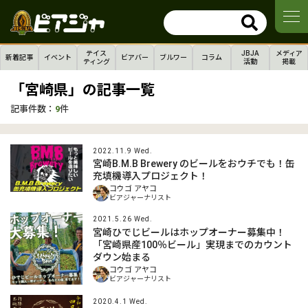
テイス
JBJA
メディア
新着記事
イベント
ビアバー
ブルワー
コラム
ティング
活動
掲載
「宮崎県」の記事一覧
記事件数：
9
件
2022.11.9 Wed.
宮崎B.M.B Brewery のビールをおウチでも！缶
充填機導入プロジェクト！
コウゴ アヤコ
ビアジャーナリスト
2021.5.26 Wed.
宮崎ひでじビールはホップオーナー募集中！
「宮崎県産100％ビール」実現までのカウント
ダウン始まる
コウゴ アヤコ
ビアジャーナリスト
2020.4.1 Wed.