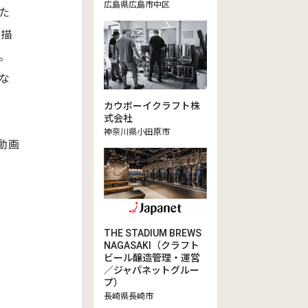
広島県広島市中区
た
を描
。
な
カウボーイクラフト株
式会社
神奈川県小田原市
動画
THE STADIUM BREWS
NAGASAKI（クラフト
ビール醸造管理・運営
／ジャパネットグルー
プ）
長崎県長崎市