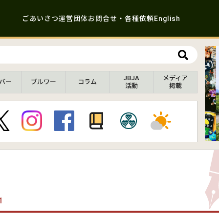
ごあいさつ
運営団体
お問合せ・各種依頼
English
JBJA
メディア
バー
ブルワー
コラム
活動
掲載
1