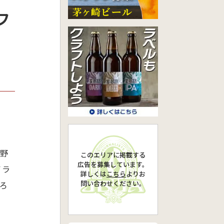
フ
／野
このエリアに掲載する
広告を募集しています。
イラ
詳しくは
こちら
より
お
問い合わせください。
ろ