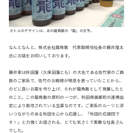
ボトルのデザインは、あの龍角散の「龍」の文字。
なんとなんと、株式会社龍角散 代表取締役社長の藤井隆太
氏にお話をお伺いしております。
藤井家は秋田藩（久保田藩とも）の大名である佐竹家のご典
医のご家系で、佐竹のお殿様が喘息を患っていたことから、
のどに良いお薬を作り上げ、それが龍角散として発展したと
のこと。この龍角散の原料の一つが、秋田県美郷町の連携協
定により栽培されている生薬なのです。ご家系のルーツと深
いつながりのある秋田を心から応援し、「秋田の応援団で
す！」と力強くお話される、とても気さくで素敵な社長さん
でした。