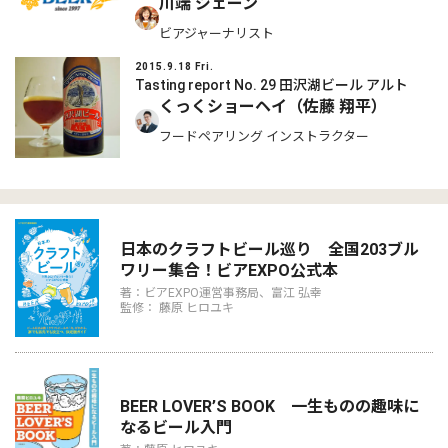
川端 ジェーン
ビアジャーナリスト
2015.9.18 Fri.
Tasting report No. 29 田沢湖ビール アルト
くっくショーヘイ（佐藤 翔平）
フードペアリング インストラクター
日本のクラフトビール巡り 全国203ブル
ワリー集合！ビアEXPO公式本
著：ビアEXPO運営事務局、富江 弘幸
監修： 藤原 ヒロユキ
BEER LOVER’S BOOK 一生ものの趣味に
なるビール入門