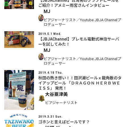
【JBJAChannel】台湾発のクラフトビールを
ご紹介！アメミー雨宮さんインタビュー
MJ
ビアジャーナリスト／Youtube JBJA Channelプ
ロデューサー
2019.5.1 Wed.
【JBJAChannel】プレモル電動式神泡サーバ
ーを試してみた！
MJ
ビアジャーナリスト／Youtube JBJA Channelプ
ロデューサー
2019.4.18 Thu.
秋田の熱き想い！！田沢湖ビールｘ龍角散のタ
イアップビール 「ＤＲＡＧＯＮ ＨＥＲＢ ＷＥ
ＩＳＳ」 発売！
大谷亜津美
ビアジャーナリスト
2019.3.31 Sun.
ゴホンと言えばビールです？