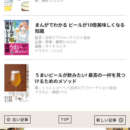
著：藤原 ヒロユキ
まんがでわかる ビールが10倍美味しくなる
知識
監修：日本ビアジャーナリスト協会
企画・原案：藤原ヒロユキ
編集：サイドランチ
イラスト：いっさ
うまいビールが飲みたい! 最高の一杯を見つ
けるためのメソッド
著：くっくショーヘイ(日本ビアジャーナリスト協会)
イラスト：朝野 ペコ
TOP
古い記事
新しい記事