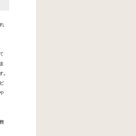
れ
て
ま
す。
ビ
や
教