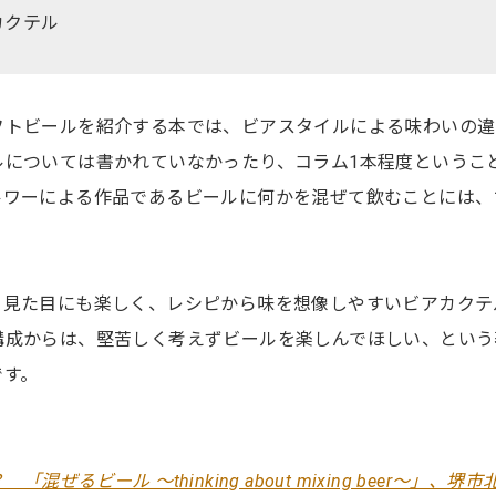
カクテル
フトビールを紹介する本では、ビアスタイルによる味わいの違
ルについては書かれていなかったり、コラム1本程度というこ
ルワーによる作品であるビールに何かを混ぜて飲むことには、
、見た目にも楽しく、レシピから味を想像しやすいビアカクテ
構成からは、堅苦しく考えずビールを楽しんでほしい、という
です。
るビール 〜thinking about mixing beer〜」、堺市