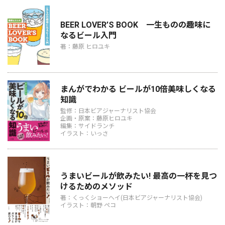
BEER LOVER’S BOOK 一生ものの趣味に
なるビール入門
著：藤原 ヒロユキ
まんがでわかる ビールが10倍美味しくなる
知識
監修：日本ビアジャーナリスト協会
企画・原案：藤原ヒロユキ
編集：サイドランチ
イラスト：いっさ
うまいビールが飲みたい! 最高の一杯を見つ
けるためのメソッド
著：くっくショーヘイ(日本ビアジャーナリスト協会)
イラスト：朝野 ペコ