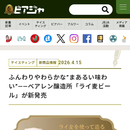
新着
テイス
JBJA
メディア
イベント
ビアバー
ブルワー
コラム
記事
ティング
活動
掲載
2026.4.15
テイスティング
新商品情報
ふんわりやわらかな”まあるい味わ
い”——ベアレン醸造所「ライ麦ビー
ル」が新発売