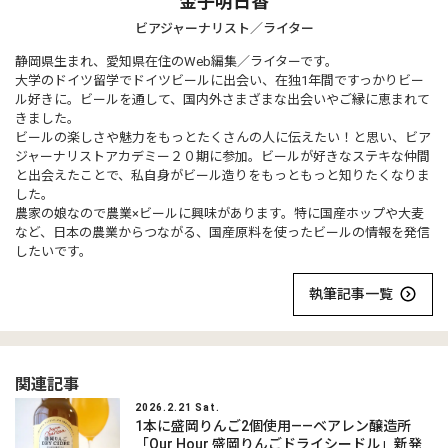
金子明日香
ビアジャーナリスト／ライター
静岡県生まれ、愛知県在住のWeb編集／ライターです。
大学のドイツ留学でドイツビールに出会い、在独1年間ですっかりビー
ル好きに。ビールを通して、国内外さまざまな出会いやご縁に恵まれて
きました。
ビールの楽しさや魅力をもっとたくさんの人に伝えたい！と思い、ビア
ジャーナリストアカデミー２０期に参加。ビールが好きなステキな仲間
と出会えたことで、私自身がビール造りをもっともっと知りたくなりま
した。
農家の娘なので農業×ビールに興味があります。特に国産ホップや大麦
など、日本の農業からつながる、国産原料を使ったビールの情報を発信
したいです。
執筆記事一覧
関連記事
2026.2.21 Sat.
1本に盛岡りんご2個使用——ベアレン醸造所
「Our Hour 盛岡りんごドライシードル」新発