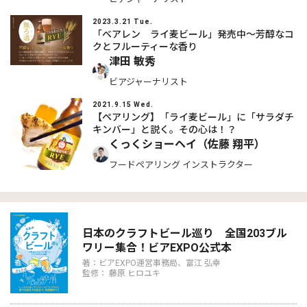
2023.3.21 Tue.
「ベアレン ライ麦ビール」発売中～芳醇なコ
クとフルーティーな香り
津田 敏秀
ビアジャーナリスト
2021.9.15 Wed.
【ペアリング】「ライ麦ビール」に「サラダチ
キンバー」と説く。その心は！？
くっくショーヘイ（佐藤 翔平）
フードペアリング インストラクター
日本のクラフトビール巡り 全国203ブル
ワリー集合！ビアEXPO公式本
著：ビアEXPO運営事務局、富江 弘幸
監修： 藤原 ヒロユキ