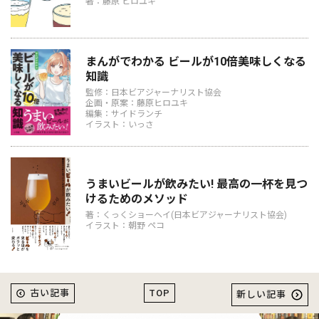
著：藤原 ヒロユキ
まんがでわかる ビールが10倍美味しくなる
知識
監修：日本ビアジャーナリスト協会
企画・原案：藤原ヒロユキ
編集：サイドランチ
イラスト：いっさ
うまいビールが飲みたい! 最高の一杯を見つ
けるためのメソッド
著：くっくショーヘイ(日本ビアジャーナリスト協会)
イラスト：朝野 ペコ
TOP
古い記事
新しい記事