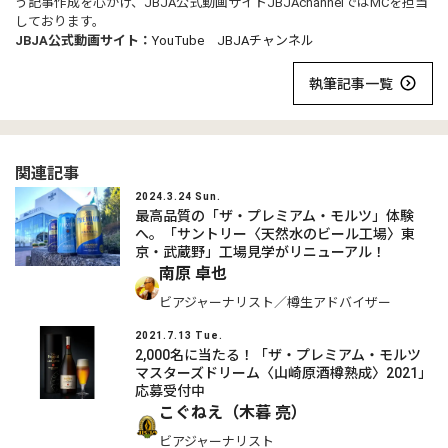
う記事作成を心がけ、JBJA公式動画サイトJBJAchannelではMCを担当
しております。
JBJA公式動画サイト：
YouTube JBJAチャンネル
執筆記事一覧
関連記事
2024.3.24 Sun.
最高品質の「ザ・プレミアム・モルツ」体験
へ。「サントリー〈天然水のビール工場〉東
京・武蔵野」工場見学がリニューアル！
南原 卓也
ビアジャーナリスト／樽生アドバイザー
2021.7.13 Tue.
2,000名に当たる！「ザ・プレミアム・モルツ
マスターズドリーム〈山崎原酒樽熟成〉2021」
応募受付中
こぐねえ（木暮 亮）
ビアジャーナリスト