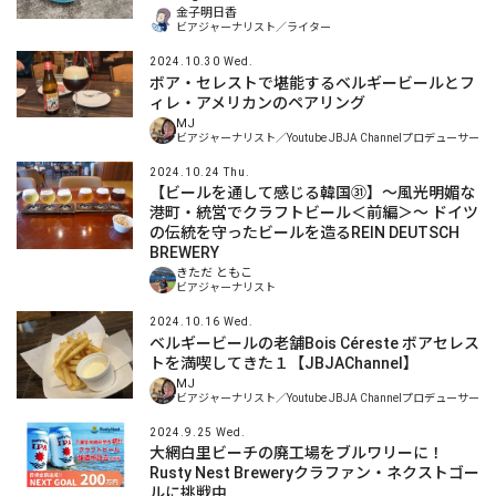
金子明日香
ビアジャーナリスト／ライター
2024.10.30 Wed.
ボア・セレストで堪能するベルギービールとフ
ィレ・アメリカンのペアリング
MJ
ビアジャーナリスト／Youtube JBJA Channelプロデューサー
2024.10.24 Thu.
【ビールを通して感じる韓国㉛】～風光明媚な
港町・統営でクラフトビール＜前編＞～ ドイツ
の伝統を守ったビールを造るREIN DEUTSCH
BREWERY
きただ ともこ
ビアジャーナリスト
2024.10.16 Wed.
ベルギービールの老舗Bois Céreste ボアセレス
トを満喫してきた１【JBJAChannel】
MJ
ビアジャーナリスト／Youtube JBJA Channelプロデューサー
2024.9.25 Wed.
大網白里ビーチの廃工場をブルワリーに！
Rusty Nest Breweryクラファン・ネクストゴー
ルに挑戦中