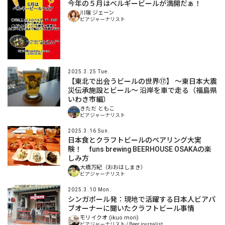
今年の５月はベルギービールが満開だぁ！
川端 ジェーン
ビアジャーナリスト
2025.3.25 Tue.
【東北で出会うビールの世界⑰】 ～東日本大震
災伝承施設とビール～ 沿岸を車で走る（福島県
いわき市編）
きただ ともこ
ビアジャーナリスト
2025.3.16 Sun.
日本食とクラフトビールのペアリング大実
験！ funs brewing BEERHOUSE OSAKAの楽
しみ方
大橋万紀（おおはしまき）
ビアジャーナリスト
2025.3.10 Mon.
シンガポール発：現地で活躍する日本人ビアパ
ブオーナーに聞いたクラフトビール事情
モリイクオ (ikuo mori)
ビアジャーナリスト / Beer journalist