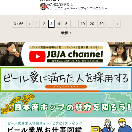
AYANEE/あやねえ
MC・ビアチューバー・ビアインフルエンサー
3 / 66
«
1
2
3
4
5
...
10
20
30
...
»
最後 »