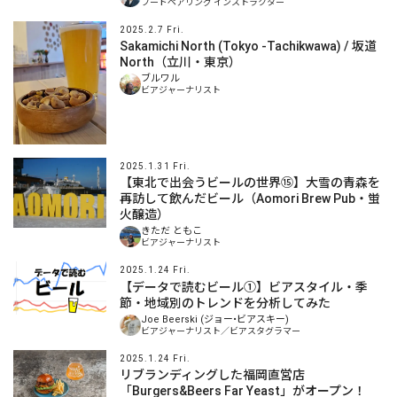
フードペアリング インストラクター
2025.2.7 Fri.
Sakamichi North (Tokyo -Tachikwawa) / 坂道
North（立川・東京）
ブルワル
ビアジャーナリスト
2025.1.31 Fri.
【東北で出会うビールの世界⑮】大雪の青森を
再訪して飲んだビール（Aomori Brew Pub・蛍
火醸造）
きただ ともこ
ビアジャーナリスト
2025.1.24 Fri.
【データで読むビール①】ビアスタイル・季
節・地域別のトレンドを分析してみた
Joe Beerski (ジョー•ビアスキー)
ビアジャーナリスト／ビアスタグラマー
2025.1.24 Fri.
リブランディングした福岡直営店
「Burgers&Beers Far Yeast」がオープン！