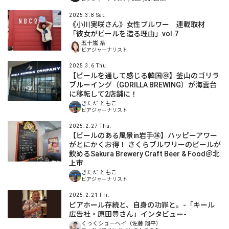
2025.3.8 Sat.
《小川実咲さん》女性ブルワー 連載取材
「彼女がビールを造る理由」vol.7
五十嵐 糸
ビアジャーナリスト
2025.3.6 Thu.
【ビールを通して感じる韓国㉝】釜山のゴリラ
ブルーイング（GORILLA BREWING）が海雲台
に移転して2店舗に！
きただ ともこ
ビアジャーナリスト
2025.2.27 Thu.
【ビールのある風景in岩手㊱】ハッピーアワー
がとにかくお得！ さくらブルワリーのビールが
飲めるSakura Brewery Craft Beer & Food＠北
上市
きただ ともこ
ビアジャーナリスト
2025.2.21 Fri.
ビアホール存続と、自身の功罪と。-「キール
広告社・原田豊さん」インタビュー-
くっくショーヘイ（佐藤 翔平）