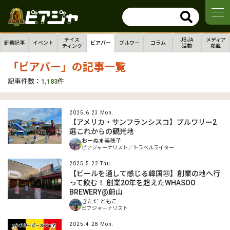
テイス
JBJA
メディア
新着記事
イベント
ビアバー
ブルワー
コラム
ティング
活動
掲載
「ビアバー」の記事一覧
記事件数：
1,183
件
2025.6.23 Mon.
【アメリカ・サンフランシスコ】ブルワリー2
選これからの観光地
おーぬま美穂子
ビアジャーナリスト／トラベルライター
2025.5.22 Thu.
【ビールを通して感じる韓国㉟】創業の地へ行
って飲む！ 創業20年を超えたWHASOO
BREWERY@蔚山
きただ ともこ
ビアジャーナリスト
2025.4.28 Mon.