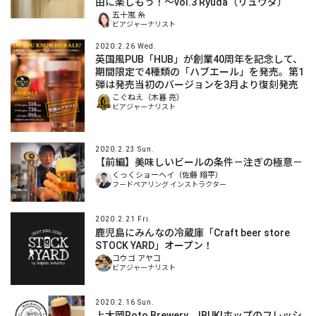
由に楽しもう！〜vol.3 Ryuda（リュウダ）
五十嵐 糸
ビアジャーナリスト
2020.2.26 Wed.
英国風PUB「HUB」が創業40周年を記念して、
期間限定で4種類の「ハブエール」を発売。第1
弾は発売当初のバージョンを3月より復刻発売
こぐねえ（木暮 亮）
ビアジャーナリスト
2020.2.23 Sun.
【前編】美味しいビールの条件－注ぎの極意－
くっくショーヘイ（佐藤 翔平）
フードペアリング インストラクター
2020.2.21 Fri.
鹿児島にみんなの冷蔵庫「Craft beer store
STOCK YARD」オープン！
コウゴ アヤコ
ビアジャーナリスト
2020.2.16 Sun.
上大岡Roto Brewery IBUKIホップのフレッシ