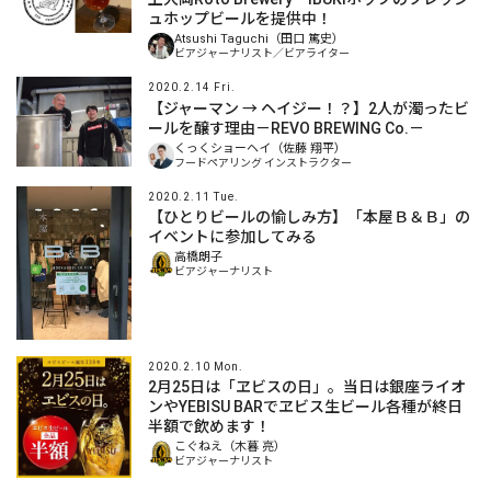
ュホップビールを提供中！
Atsushi Taguchi（田口 篤史）
ビアジャーナリスト／ビアライター
2020.2.14 Fri.
【ジャーマン → ヘイジー！？】2人が濁ったビ
ールを醸す理由－REVO BREWING Co.－
くっくショーヘイ（佐藤 翔平）
フードペアリング インストラクター
2020.2.11 Tue.
【ひとりビールの愉しみ方】「本屋Ｂ＆Ｂ」の
イベントに参加してみる
高橋朗子
ビアジャーナリスト
2020.2.10 Mon.
2月25日は「ヱビスの日」。当日は銀座ライオ
ンやYEBISU BARでヱビス生ビール各種が終日
半額で飲めます！
こぐねえ（木暮 亮）
ビアジャーナリスト