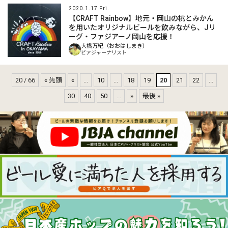
2020.1.17 Fri.
【CRAFT Rainbow】地元・岡山の桃とみかん
を用いたオリジナルビールを飲みながら、Jリ
ーグ・ファジアーノ岡山を応援！
大橋万紀（おおはしまき）
ビアジャーナリスト
20 / 66
« 先頭
«
...
10
...
18
19
20
21
22
...
30
40
50
...
»
最後 »