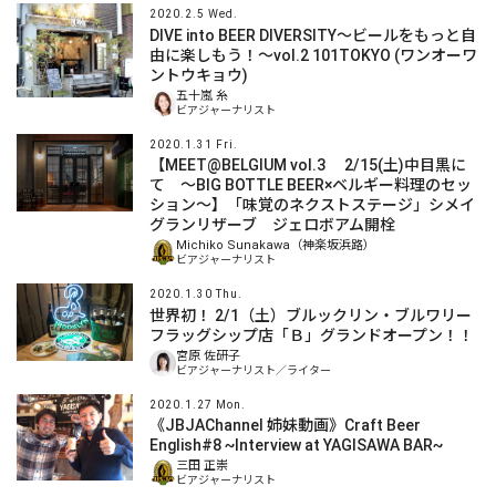
2020.2.5 Wed.
DIVE into BEER DIVERSITY〜ビールをもっと自
由に楽しもう！〜vol.2 101TOKYO (ワンオーワ
ントウキョウ)
五十嵐 糸
ビアジャーナリスト
2020.1.31 Fri.
【MEET@BELGIUM vol.3 2/15(土)中目黒に
て 〜BIG BOTTLE BEER×ベルギー料理のセッ
ション〜】「味覚のネクストステージ」シメイ
グランリザーブ ジェロボアム開栓
Michiko Sunakawa（神楽坂浜路）
ビアジャーナリスト
2020.1.30 Thu.
世界初！ 2/1（土）ブルックリン・ブルワリー
フラッグシップ店「Ｂ」グランドオープン！！
宮原 佐研子
ビアジャーナリスト／ライター
2020.1.27 Mon.
《JBJAChannel 姉妹動画》Craft Beer
English#8 ~Interview at YAGISAWA BAR~
三田 正崇
ビアジャーナリスト