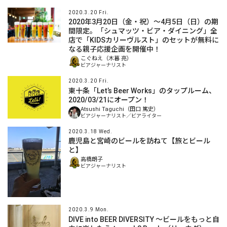
2020.3.20 Fri.
2020年3月20日（金・祝）～4月5日（日）の期
間限定。「シュマッツ・ビア・ダイニング」全
店で「KIDSカリーヴルスト」のセットが無料に
なる親子応援企画を開催中！
こぐねえ（木暮 亮）
ビアジャーナリスト
2020.3.20 Fri.
東十条「Let’s Beer Works」のタップルーム、
2020/03/21にオープン！
Atsushi Taguchi（田口 篤史）
ビアジャーナリスト／ビアライター
2020.3.18 Wed.
鹿児島と宮崎のビールを訪ねて【旅とビール
と】
高橋朗子
ビアジャーナリスト
2020.3.9 Mon.
DIVE into BEER DIVERSITY 〜ビールをもっと自