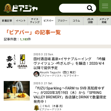
テイス
JBJA
メディア
新着記事
イベント
ビアバー
ブルワー
コラム
ティング
活動
掲載
「ビアバー」の記事一覧
記事件数：
1,183
件
2020.3.22 Sun.
田村酒造場 嘉泉×イサナブルーイング 「吟醸
ヴァイツェン -吟ぎんが-」を醸造！2020/4/4
以降で提供予定
Atsushi Taguchi（田口 篤史）
ビアジャーナリスト／ビアライター
2020.3.21 Sat.
「YUZU Sparkling ～FARM to SVB 高知産ゆず
～」が2020年3月19日（木）から「SPRING
VALLEY BREWERY」各店舗とDRINXで数量限定
発売中！
こぐねえ（木暮 亮）
ビアジャーナリスト