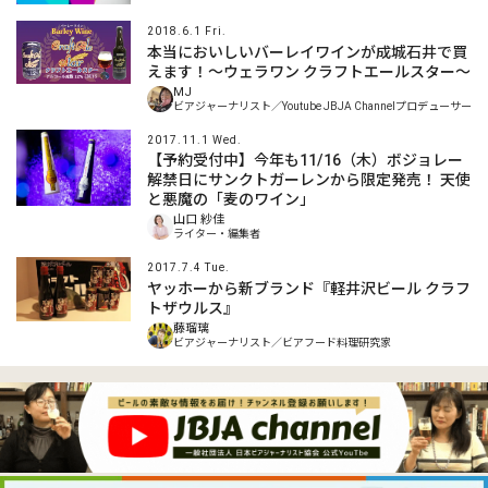
2018.6.1 Fri.
本当においしいバーレイワインが成城石井で買
えます！～ウェラワン クラフトエールスター～
MJ
ビアジャーナリスト／Youtube JBJA Channelプロデューサー
2017.11.1 Wed.
【予約受付中】今年も11/16（木）ボジョレー
解禁日にサンクトガーレンから限定発売！ 天使
と悪魔の「麦のワイン」
山口 紗佳
ライター・編集者
2017.7.4 Tue.
ヤッホーから新ブランド『軽井沢ビール クラフ
トザウルス』
藤瑠璃
ビアジャーナリスト／ビアフード料理研究家