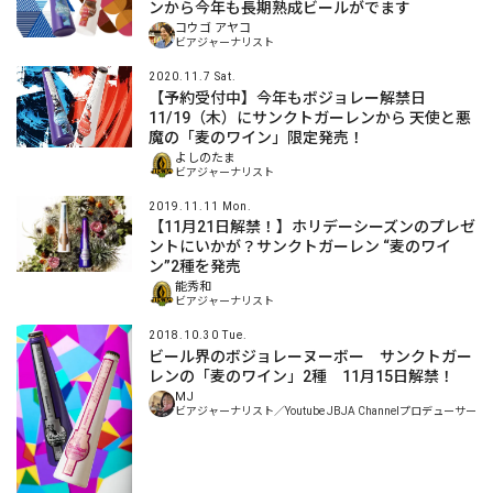
ンから今年も長期熟成ビールがでます
コウゴ アヤコ
ビアジャーナリスト
2020.11.7 Sat.
【予約受付中】今年もボジョレー解禁日
11/19（木）にサンクトガーレンから 天使と悪
魔の「麦のワイン」限定発売！
よしのたま
ビアジャーナリスト
2019.11.11 Mon.
【11月21日解禁！】ホリデーシーズンのプレゼ
ントにいかが？サンクトガーレン “麦のワイ
ン”2種を発売
能秀和
ビアジャーナリスト
2018.10.30 Tue.
ビール界のボジョレーヌーボー サンクトガー
レンの「麦のワイン」2種 11月15日解禁！
MJ
ビアジャーナリスト／Youtube JBJA Channelプロデューサー