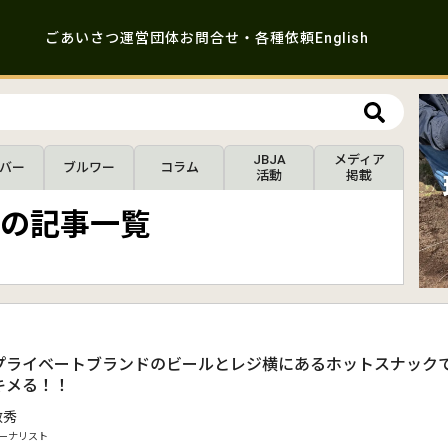
ごあいさつ
運営団体
お問合せ・各種依頼
English
JBJA
メディア
バー
ブルワー
コラム
活動
掲載
の記事一覧
.
プライベートブランドのビールとレジ横にあるホットスナック
キメる！！
敏秀
ーナリスト