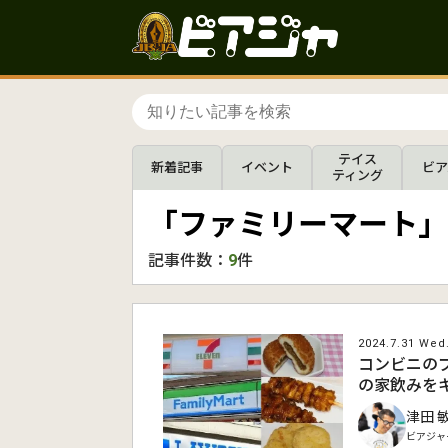
テイス
新着記事
イベント
ビア
ティング
「ファミリーマート」
記事件数：
9
件
2024.7.31 Wed
コンビニの
の家飲みを
津田 
ビアジャ