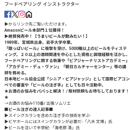
フードペアリング インストラクター
▶からリンク先ご覧いただけます。
Amazonビール本部門１位獲得！
▶絶賛発売中！【
うまいビールが飲みたい！
】
1989年、宮城県出身。岩手大学卒業。
「酸っぱいビール」に衝撃を受け、5000種以上のビールをティステ
ィング。２０以上の酒類関連を中心とした資格と調理経験を活かし、
フードペアリングに関する執筆や「ビアジャーナリストアカデミー」
「アカデミー・デュ・ヴァン」「朝日カルチャーセンター」等の講
師を務める。
日本地ビール協会公認「シニア・ビアジャッジ」として国際ビアコン
ペでの審査や「ビールの注ぎ手」としても日々活動中。
★お酒のお悩みをパパっと解決！ / 取材依頼もお待ちしております！
★
→
お酒のお悩み110番/ 出張ソムリエ
■ビール注ぎの達人記事■
▶
スイングカランを含めた注ぎ手の技術を学ぶ-
▶
ビヤホールにはスイングカランが必要だ-「八木 文博」氏
▶
ビールを注いで半世紀-「海老原 清」氏