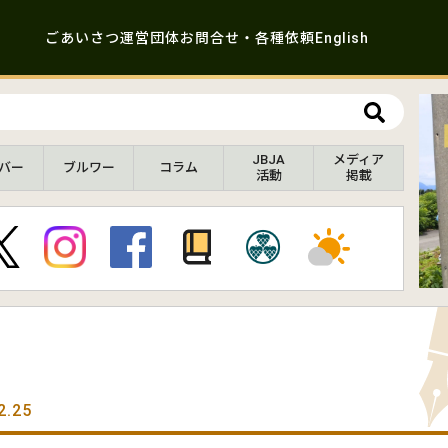
ごあいさつ
運営団体
お問合せ・各種依頼
English
JBJA
メディア
バー
ブルワー
コラム
活動
掲載
2.25