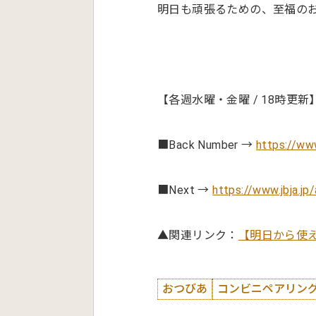
明日も頑張るための、至福の
【各週水曜・金曜 / 18時更新
■Back Number →
https://www
■Next →
https://www.jbja.jp
▲関連リンク：
【明日から使
おつびあ
コンビニペアリン