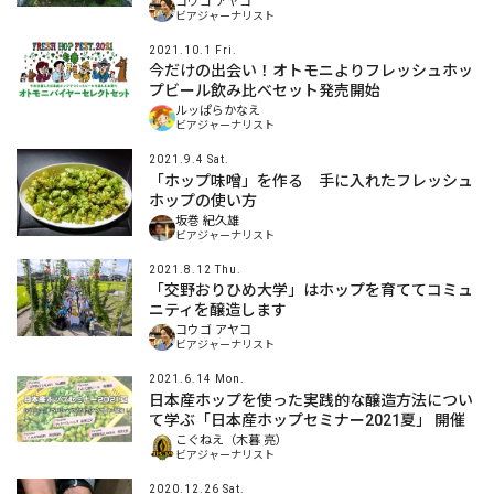
コウゴ アヤコ
ビアジャーナリスト
2021.10.1 Fri.
今だけの出会い！オトモニよりフレッシュホッ
プビール飲み比べセット発売開始
ルッぱらかなえ
ビアジャーナリスト
2021.9.4 Sat.
「ホップ味噌」を作る 手に入れたフレッシュ
ホップの使い方
坂巻 紀久雄
ビアジャーナリスト
2021.8.12 Thu.
「交野おりひめ大学」はホップを育ててコミュ
ニティを醸造します
コウゴ アヤコ
ビアジャーナリスト
2021.6.14 Mon.
日本産ホップを使った実践的な醸造方法につい
て学ぶ「日本産ホップセミナー2021夏」 開催
こぐねえ（木暮 亮）
ビアジャーナリスト
2020.12.26 Sat.