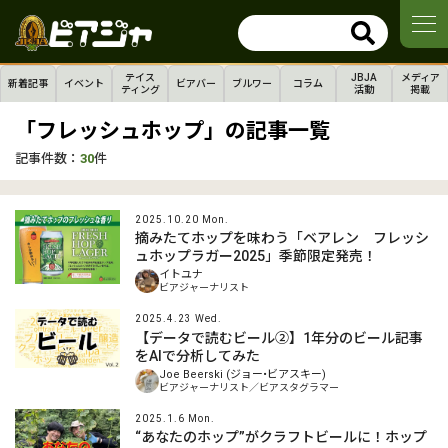
テイス
JBJA
メディア
新着記事
イベント
ビアバー
ブルワー
コラム
ティング
活動
掲載
「フレッシュホップ」の記事一覧
記事件数：
30
件
2025.10.20 Mon.
摘みたてホップを味わう「ベアレン フレッシ
ュホップラガー2025」季節限定発売！
イトユナ
ビアジャーナリスト
2025.4.23 Wed.
【データで読むビール②】1年分のビール記事
をAIで分析してみた
Joe Beerski (ジョー•ビアスキー)
ビアジャーナリスト／ビアスタグラマー
2025.1.6 Mon.
“あなたのホップ”がクラフトビールに！ホップ