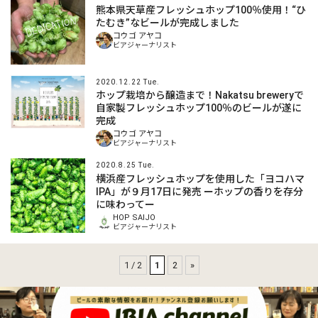
熊本県天草産フレッシュホップ100％使用！“ひ
たむき”なビールが完成しました
コウゴ アヤコ
ビアジャーナリスト
2020.12.22 Tue.
ホップ栽培から醸造まで！Nakatsu breweryで
自家製フレッシュホップ100％のビールが遂に
完成
コウゴ アヤコ
ビアジャーナリスト
2020.8.25 Tue.
横浜産フレッシュホップを使用した「ヨコハマ
IPA」が９月17日に発売 ーホップの香りを存分
に味わってー
HOP SAIJO
ビアジャーナリスト
1 / 2
1
2
»