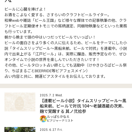
ビールに心臓を捧げよ！
お酒をこよなく愛する、さすらいのクラフトビールライター。
和樂webや雑誌「ビール王国」など様々な媒体での記事執筆の他、クラ
フトビール定期便オトモニでの銘柄選定、同梱物執筆などといった業務
も行っています。
朝から晩まで頭の中はいつだってビールでいっぱい！
ビールの面白さをより多くの人に伝えるため、ビールをテーマにした小
説「タイムスリップビール～黒船来航、ビールで対抗」を連載中。小説
内で出来上がる「江戸ビール」は、実際に醸造、販売予定なので、ぜひ
オンタイムで小説の世界を楽しんでいただきたいです！
その他、ビールタロット占い師としても活動中（けやきひろばビール祭
り、ちばまるごとBEERRIDE等ビアフェスメイン）
占い内容と共に、開運ビアスタイルをお伝えしております。
2025.7.2 Wed.
【連載ビール小説】タイムスリップビール～黒
船来航、ビールで対抗 104～老舗酒蔵の次男、
麹で覚醒する 其ノ弐拾参
ルッぱらかなえ
ビアジャーナリスト
2025.6.27 Fri.