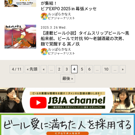
が集結！
ビアEXPO 2025 in 幕張メッセ
ルッぱらかなえ
ビアジャーナリスト
2025.3.26 Wed.
【連載ビール小説】タイムスリップビール～黒
船来航、ビールで対抗 90～老舗酒蔵の次男、
麹で覚醒する 其ノ玖
ルッぱらかなえ
ビアジャーナリスト
4 / 11
« 先頭
«
...
2
3
4
5
6
...
10
...
»
最後 »