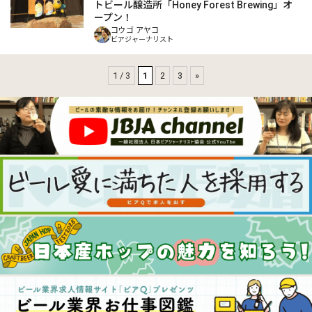
トビール醸造所「Honey Forest Brewing」オ
ープン！
コウゴ アヤコ
ビアジャーナリスト
1 / 3
1
2
3
»