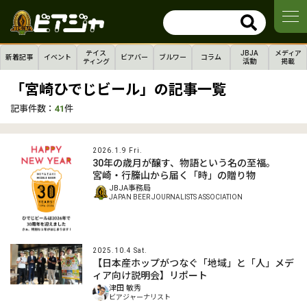
テイス
JBJA
メディア
新着記事
イベント
ビアバー
ブルワー
コラム
ティング
活動
掲載
「宮崎ひでじビール」の記事一覧
記事件数：
41
件
2026.1.9 Fri.
30年の歳月が醸す、物語という名の至福。
宮崎・行縢山から届く「時」の贈り物
JBJA事務局
JAPAN BEER JOURNALISTS ASSOCIATION
2025.10.4 Sat.
【日本産ホップがつなぐ「地域」と「人」メデ
ィア向け説明会】リポート
津田 敏秀
ビアジャーナリスト