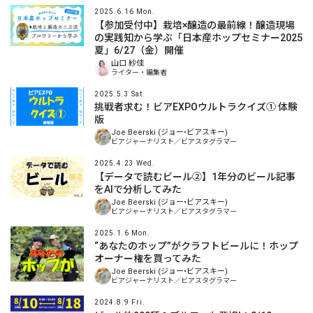
2025.6.16 Mon.
【参加受付中】栽培×醸造の最前線！醸造現場
の実践知から学ぶ「日本産ホップセミナー2025
夏」6/27（金）開催
山口 紗佳
ライター・編集者
2025.5.3 Sat.
挑戦者求む！ビアEXPOウルトラクイズ① 体験
版
Joe Beerski (ジョー•ビアスキー)
ビアジャーナリスト／ビアスタグラマー
2025.4.23 Wed.
【データで読むビール②】1年分のビール記事
をAIで分析してみた
Joe Beerski (ジョー•ビアスキー)
ビアジャーナリスト／ビアスタグラマー
2025.1.6 Mon.
“あなたのホップ”がクラフトビールに！ホップ
オーナー権を買ってみた
Joe Beerski (ジョー•ビアスキー)
ビアジャーナリスト／ビアスタグラマー
2024.8.9 Fri.