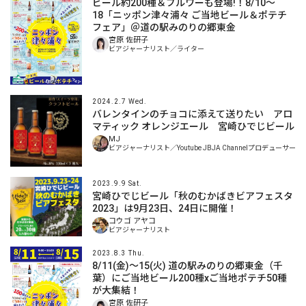
ビール約200種＆ブルワーも登場!！8/10〜
18「ニッポン津々浦々 ご当地ビール＆ポテチ
フェア」＠道の駅みのりの郷東金
宮原 佐研子
ビアジャーナリスト／ライター
2024.2.7 Wed.
バレンタインのチョコに添えて送りたい アロ
マティック オレンジエール 宮崎ひでじビール
MJ
ビアジャーナリスト／Youtube JBJA Channelプロデューサー
2023.9.9 Sat.
宮崎ひでじビール「秋のむかばきビアフェスタ
2023」は9月23日、24日に開催！
コウゴ アヤコ
ビアジャーナリスト
2023.8.3 Thu.
8/11(金)〜15(火) 道の駅みのりの郷東金（千
葉）にご当地ビール200種xご当地ポテチ50種
が大集結！
宮原 佐研子