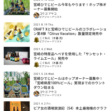
宮崎ひでじビール今年もやります！ホップ株オ
ーナー募集開始
コウゴ アヤコ
ビアジャーナリスト
2021.8.19 Thu.
CRAFT Xと宮崎ひでじビールのコラボレーショ
ン第4弾「Citrus Vacation」数量限定発売中
こぐねえ（木暮 亮）
ビアジャーナリスト
2021.6.2 Wed.
宮崎の特産品へべすを使用した「サンセット・
ライムエール」発売中
こぐねえ（木暮 亮）
ビアジャーナリスト
2021.5.26 Wed.
宮崎ひでじビールはホップオーナー募集中！
「宮崎県産100％ビール」実現までのカウント
ダウン始まる
コウゴ アヤコ
ビアジャーナリスト
2021.4.2 Fri.
ビア女の酒場放浪記（54）本土最南端のクラフ