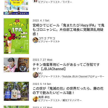
ビアジャーナリスト／ライター
2023.4.1 Sat.
宮崎ひでじビール「鬼またたび Hazy IPA」で鬼
もゴロニャンに。片伯部工場長に覚醒済乱用疑
惑！
コウゴ アヤコ
ビアジャーナリスト
2022.7.27 Wed.
チキン南蛮専用ビールがあるってご存知です
か？【JBJAChannel】
MJ
ビアジャーナリスト／Youtube JBJA Channelプロデューサー
2022.5.14 Sat.
この世が『鬼滅の刃』の世界だったら、藤の花
の下で飲みたいビール3選！
南原 卓也
ビアジャーナリスト／樽生アドバイザー
2022.4.13 Wed.