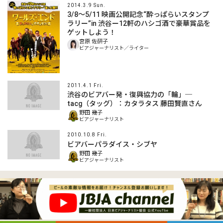
2014.3.9 Sun.
3/8〜5/11 映画公開記念“酔っぱらいスタンプ
ラリー”in 渋谷ー12軒のハシゴ酒で豪華賞品を
ゲットしよう！
宮原 佐研子
ビアジャーナリスト／ライター
2011.4.1 Fri.
渋谷のビアバー発・復興協力の「輪」─
tacg（タッグ）：カタラタス 藤田賢直さん
野田 幾子
ビアジャーナリスト
2010.10.8 Fri.
ビアバーパラダイス・シブヤ
野田 幾子
ビアジャーナリスト