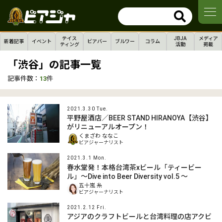
テイス
JBJA
メディア
新着記事
イベント
ビアバー
ブルワー
コラム
ティング
活動
掲載
「渋谷」の記事一覧
記事件数：
13
件
2021.3.30 Tue.
平野屋酒店／BEER STAND HIRANOYA【渋谷】
がリニューアルオープン！
くまざわ ななこ
ビアジャーナリスト
2021.3.1 Mon.
春水堂発！本格台湾茶xビール「ティービー
ル」〜Dive into Beer Diversity vol.5 〜
五十嵐 糸
ビアジャーナリスト
2021.2.12 Fri.
アジアのクラフトビールと台湾料理の店アクビ