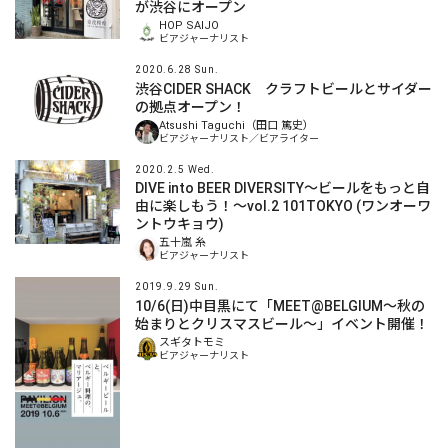
が渋谷にオープン
HOP SAIJO
ビアジャーナリスト
2020.6.28 Sun.
渋谷CIDER SHACK クラフトビールとサイダー
の拠点オープン！
Atsushi Taguchi（田口 篤史）
ビアジャーナリスト／ビアライター
2020.2.5 Wed.
DIVE into BEER DIVERSITY〜ビールをもっと自
由に楽しもう！〜vol.2 101TOKYO (ワンオーワ
ントウキョウ)
五十嵐 糸
ビアジャーナリスト
2019.9.29 Sun.
10/6(日)中目黒にて「MEET@BELGIUM〜秋の
始まりとクリスマスビール〜」イベント開催！
スギタトモミ
ビアジャーナリスト