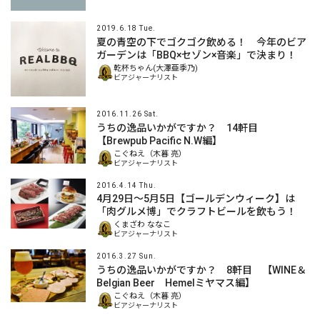
2019.6.18 Tue.
夏の青空の下でゴクゴク飲める！ 今年のビア
ガーデンは「BBQ×セゾン×音楽」で決まり！
乾杯ちゃん(大澤亜季乃)
ビアジャーナリスト
2016.11.26 Sat.
うちの逸品いかがですか？ 14軒目
【Brewpub Pacific N.W編】
こぐねえ（木暮 亮）
ビアジャーナリスト
2016.4.14 Thu.
4月29日～5月5日【ゴールデンウィーク】は
「肉グルメ博」でクラフトビールを飲もう！
くまざわ ななこ
ビアジャーナリスト
2016.3.27 Sun.
うちの逸品いかがですか？ 8軒目 【WINE＆
Belgian Beer Hemelミヤマス編】
こぐねえ（木暮 亮）
ビアジャーナリスト