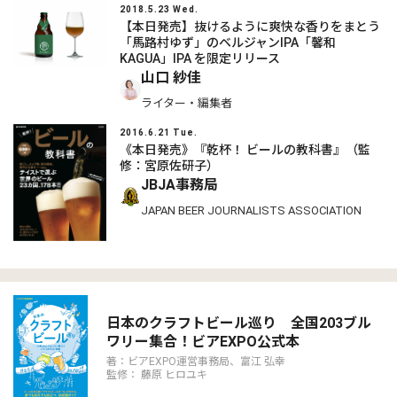
2018.5.23 Wed.
【本日発売】抜けるように爽快な香りをまとう
「馬路村ゆず」のベルジャンIPA「馨和
KAGUA」IPA を限定リリース
山口 紗佳
ライター・編集者
2016.6.21 Tue.
《本日発売》『乾杯！ ビールの教科書』（監
修：宮原佐研子）
JBJA事務局
JAPAN BEER JOURNALISTS ASSOCIATION
日本のクラフトビール巡り 全国203ブル
ワリー集合！ビアEXPO公式本
著：ビアEXPO運営事務局、富江 弘幸
監修： 藤原 ヒロユキ