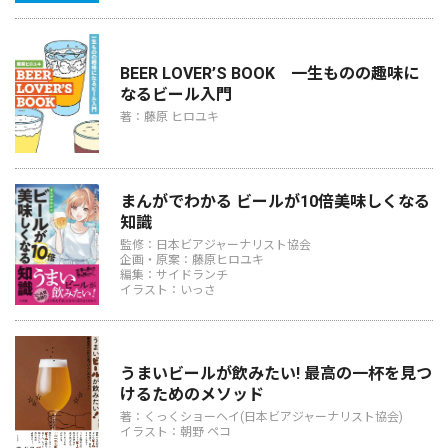
BEER LOVER’S BOOK 一生ものの趣味に
なるビール入門
著：藤原 ヒロユキ
まんがでわかる ビールが10倍美味しくなる
知識
監修：日本ビアジャーナリスト協会
企画・原案：藤原ヒロユキ
編集：サイドランチ
イラスト：いっさ
うまいビールが飲みたい! 最高の一杯を見つ
けるためのメソッド
著：くっくショーヘイ(日本ビアジャーナリスト協会)
イラスト：朝野 ペコ