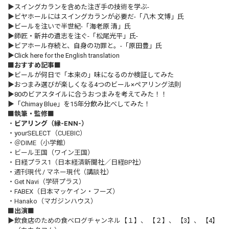
▶
スイングカランを含めた注ぎ手の技術を学ぶ-
▶
ビヤホールにはスイングカランが必要だ-「八木 文博」氏
▶
ビールを注いで半世紀-「海老原 清」氏
▶
師匠・新井の遺志を注ぐ-「松尾光平」氏-
▶
ビアホール存続と、自身の功罪と。-「原田豊」氏
▶
Click here for the English translation
■おすすめ記事■
▶
ビールが何日で「本来の」味になるのか検証してみた
▶
おつまみ選びが楽しくなる4つのビール×ペアリング法則
▶
80のビアスタイルに合うおつまみを考えてみた！！
▶
「Chimay Blue」を15年分飲み比べしてみた！
■執筆・監修■
・
ビアリング
（縁-ENN-）
・
yourSELECT
（CUEBIC）
・＠DIME（小学館）
・ビール王国（ワイン王国）
・日経プラス1（日本経済新聞社／日経BP社）
・週刊現代 / マネー現代（講談社）
・Get Navi（学研プラス）
・FABEX（日本マッケイン・フーズ）
・Hanako（マガジンハウス）
■出演■
▶飲食店のための食べログチャンネル
【１】
、
【２】
、
【3】
、
【4】