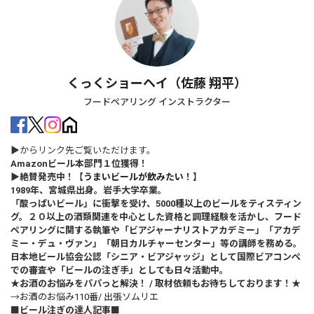
くっくショーヘイ（佐藤 翔平）
フードペアリング インストラクター
▶からリンク先ご覧いただけます。
Amazonビール本部門１位獲得！
▶絶賛発売中！【
うまいビールが飲みたい！
】
1989年、宮城県出身。岩手大学卒業。
「酸っぱいビール」に衝撃を受け、5000種以上のビールをティスティン
グ。２０以上の酒類関連を中心とした資格と調理経験を活かし、フード
ペアリングに関する執筆や「ビアジャーナリストアカデミー」「アカデ
ミー・デュ・ヴァン」「朝日カルチャーセンター」等の講師を務める。
日本地ビール協会公認「シニア・ビアジャッジ」として国際ビアコンペ
での審査や「ビールの注ぎ手」としても日々活動中。
★お酒のお悩みをパパっと解決！ / 取材依頼もお待ちしております！★
→
お酒のお悩み110番/ 出張ソムリエ
■ビール注ぎの達人記事■