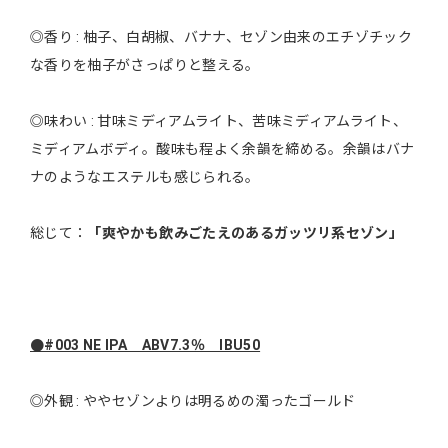
◎香り : 柚子、白胡椒、バナナ、セゾン由来のエチゾチック
な香りを柚子がさっぱりと整える。
◎味わい : 甘味ミディアムライト、苦味ミディアムライト、
ミディアムボディ。酸味も程よく余韻を締める。余韻はバナ
ナのようなエステルも感じられる。
総じて：
「爽やかも飲みごたえのあるガッツリ系セゾン」
●#003 NE IPA ABV7.3％ IBU50
◎外観 : ややセゾンよりは明るめの濁ったゴールド