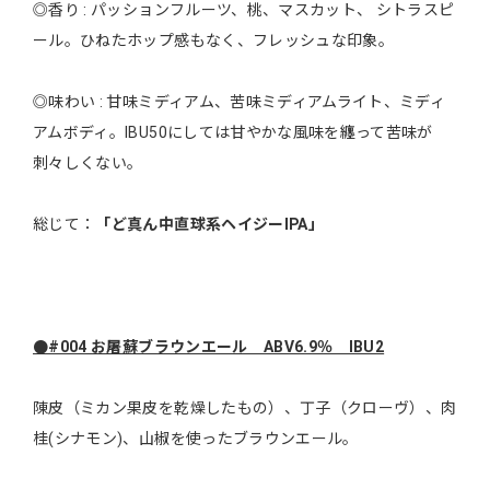
◎香り : パッションフルーツ、桃、マスカット、 シトラスピ
ール。ひねたホップ感もなく、フレッシュな印象。
◎味わい : 甘味ミディアム、苦味ミディアムライト、ミディ
アムボディ。IBU50にしては甘やかな風味を纏って苦味が
刺々しくない。
総じて：
「ど真ん中直球系ヘイジーIPA」
●#004 お屠蘇ブラウンエール ABV6.9％ IBU2
陳皮（ミカン果皮を乾燥したもの）、丁子（クローヴ）、肉
桂(シナモン)、山椒を使ったブラウンエール。