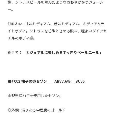
桃、シトラスピールを噛んだようなさわやかかつジューシ
ー。
◎味わい : 甘味ミディアム、苦味ミディアム、ミディアムラ
イトボディ。シトラスを彷彿とさせる酸味、程よいダイアセ
チルのボディ感。
総じて：
「カジュアルに楽しめるすっきりペールエール」
●#002 柚子の香セゾン ABV7.6％ IBU35
山梨県産柚子を使用したセゾン。
◎外観 : 濁りある中程度のゴールド