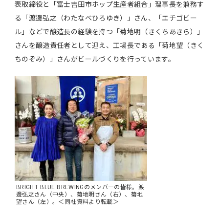
表取締役と「富士吉田市ホップ生産者組合」理事長を兼務す
る「渡邊弘之（わたなべひろゆき）」さん、「エチゴビー
ル」などで醸造長の経験を持つ「菊地明（きくちあきら）」
さんを醸造責任者として迎え、工場長である「菊地望（きく
ちのぞみ）」さんがビールづくりを行っています。
BRIGHT BLUE BREWINGのメンバーの皆様。渡
邊弘之さん（中央）、菊地明さん（右）、菊地
望さん（左）。＜同社資料より転載＞