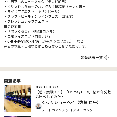
・
中居正広のニュースな会
（テレビ朝日）
・
くりぃむしちゅーのハナタカ！優越館
（テレビ朝日）
・
マイビアクエスト
（キリンビール）
・
クラフトビールオンラインフェス
（国税庁）
・
フレッシュホップフェスト
■ラジオ■
・
『でぃぐらじ』
（FMヨコハマ）
・
金曜ボイスログ
（TBSラジオ）
・
OH! HAPPY MORNING
（ジャパンエフエム） など
過去の執筆・出演などは
こちら
からご覧いただけます。
執筆記事一覧
関連記事
2020.11.15 Sun.
【超・実験！！】「Chimay Blue」を15年分飲
み比べしてみた！
くっくショーヘイ（佐藤 翔平）
フードペアリング インストラクター