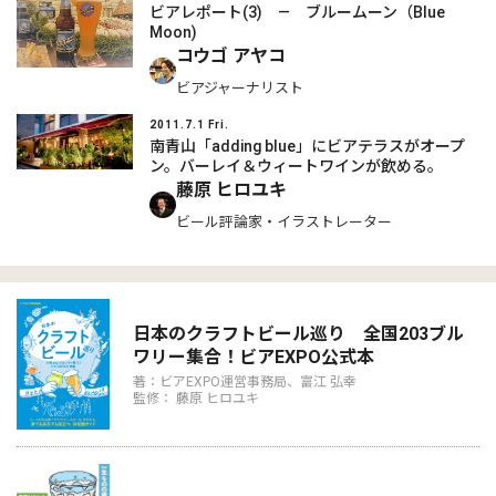
ビアレポート(3) ― ブルームーン（Blue
Moon)
コウゴ アヤコ
ビアジャーナリスト
2011.7.1 Fri.
南青山「adding blue」にビアテラスがオープ
ン。バーレイ＆ウィートワインが飲める。
藤原 ヒロユキ
ビール評論家・イラストレーター
日本のクラフトビール巡り 全国203ブル
ワリー集合！ビアEXPO公式本
著：ビアEXPO運営事務局、富江 弘幸
監修： 藤原 ヒロユキ