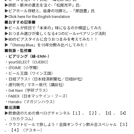
▶
師匠・新井の遺志を注ぐ-「松尾光平」氏-
▶
ビアホール存続と、自身の功罪と。-「原田豊」氏
▶
Click here for the English translation
■おすすめ記事■
▶
ビールが何日で「本来の」味になるのか検証してみた
▶
おつまみ選びが楽しくなる4つのビール×ペアリング法則
▶
80のビアスタイルに合うおつまみを考えてみた！！
▶
「Chimay Blue」を15年分飲み比べしてみた！
■執筆・監修■
・
ビアリング
（縁-ENN-）
・
yourSELECT
（CUEBIC）
・＠DIME（小学館）
・ビール王国（ワイン王国）
・日経プラス1（日本経済新聞社／日経BP社）
・週刊現代 / マネー現代（講談社）
・Get Navi（学研プラス）
・FABEX（日本マッケイン・フーズ）
・Hanako（マガジンハウス）
■出演■
▶飲食店のための食べログチャンネル
【１】
、
【２】
、
【3】
、
【4】
、（カカクコム）
・クラフトビールで旅しよう！全国オンライン飲み会スペシャル
【３】
、
【４】
（アスキー）