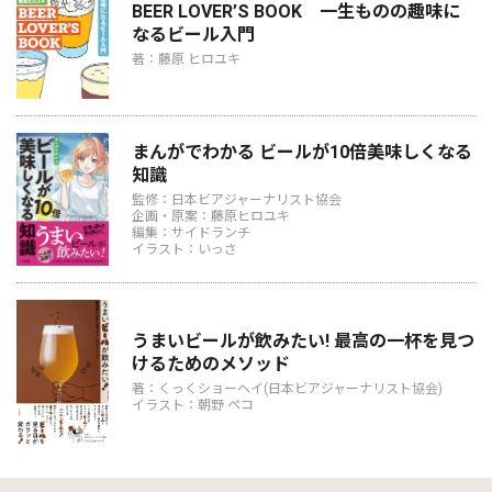
BEER LOVER’S BOOK 一生ものの趣味に
なるビール入門
著：藤原 ヒロユキ
まんがでわかる ビールが10倍美味しくなる
知識
監修：日本ビアジャーナリスト協会
企画・原案：藤原ヒロユキ
編集：サイドランチ
イラスト：いっさ
うまいビールが飲みたい! 最高の一杯を見つ
けるためのメソッド
著：くっくショーヘイ(日本ビアジャーナリスト協会)
イラスト：朝野 ペコ