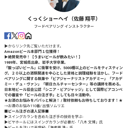
くっくショーヘイ（佐藤 翔平）
フードペアリング インストラクター
▶からリンク先ご覧いただけます。
Amazonビール本部門１位獲得！
▶絶賛発売中！【
うまいビールが飲みたい！
】
1989年、宮城県出身。岩手大学卒業。
「酸っぱいビール」に衝撃を受け、5000種以上のビールをティスティン
グ。２０以上の酒類関連を中心とした資格と調理経験を活かし、フード
ペアリングに関する執筆や「ビアジャーナリストアカデミー」「アカデ
ミー・デュ・ヴァン」「朝日カルチャーセンター」等の講師を務める。
日本地ビール協会公認「シニア・ビアジャッジ」として国際ビアコンペ
での審査や「ビールの注ぎ手」としても日々活動中。
★お酒のお悩みをパパっと解決！ / 取材依頼もお待ちしております！★
→
お酒のお悩み110番/ 出張ソムリエ
■ビール注ぎの達人記事■
▶
スイングカランを含めた注ぎ手の技術を学ぶ-
▶
ビヤホールにはスイングカランが必要だ-「八木 文博」氏
▶
ビールを注いで半世紀-「海老原 清」氏