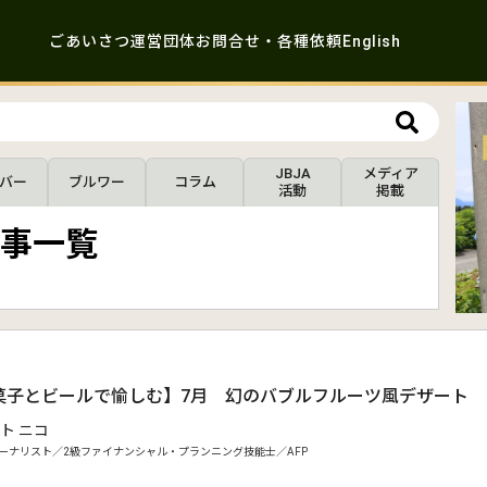
ごあいさつ
運営団体
お問合せ・各種依頼
English
JBJA
メディア
バー
ブルワー
コラム
活動
掲載
事一覧
.
菓子とビールで愉しむ】7月 幻のバブルフルーツ風デザート
ト ニコ
ーナリスト／2級ファイナンシャル・プランニング技能士／AFP