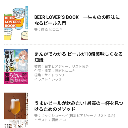
BEER LOVER’S BOOK 一生ものの趣味に
なるビール入門
著：藤原 ヒロユキ
まんがでわかる ビールが10倍美味しくなる
知識
監修：日本ビアジャーナリスト協会
企画・原案：藤原ヒロユキ
編集：サイドランチ
イラスト：いっさ
うまいビールが飲みたい! 最高の一杯を見つ
けるためのメソッド
著：くっくショーヘイ(日本ビアジャーナリスト協会)
イラスト：朝野 ペコ