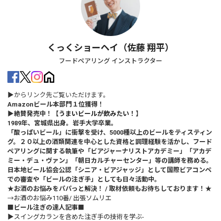
くっくショーヘイ（佐藤 翔平）
フードペアリング インストラクター
▶からリンク先ご覧いただけます。
Amazonビール本部門１位獲得！
▶絶賛発売中！【
うまいビールが飲みたい！
】
1989年、宮城県出身。岩手大学卒業。
「酸っぱいビール」に衝撃を受け、5000種以上のビールをティスティン
グ。２０以上の酒類関連を中心とした資格と調理経験を活かし、フード
ペアリングに関する執筆や「ビアジャーナリストアカデミー」「アカデ
ミー・デュ・ヴァン」「朝日カルチャーセンター」等の講師を務める。
日本地ビール協会公認「シニア・ビアジャッジ」として国際ビアコンペ
での審査や「ビールの注ぎ手」としても日々活動中。
★お酒のお悩みをパパっと解決！ / 取材依頼もお待ちしております！★
→
お酒のお悩み110番/ 出張ソムリエ
■ビール注ぎの達人記事■
▶
スイングカランを含めた注ぎ手の技術を学ぶ-