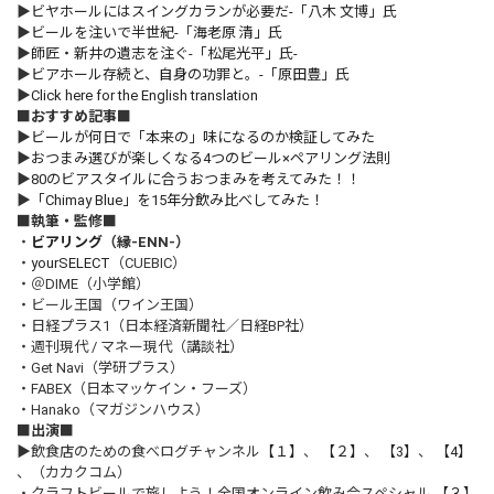
▶
ビヤホールにはスイングカランが必要だ-「八木 文博」氏
▶
ビールを注いで半世紀-「海老原 清」氏
▶
師匠・新井の遺志を注ぐ-「松尾光平」氏-
▶
ビアホール存続と、自身の功罪と。-「原田豊」氏
▶
Click here for the English translation
■おすすめ記事■
▶
ビールが何日で「本来の」味になるのか検証してみた
▶
おつまみ選びが楽しくなる4つのビール×ペアリング法則
▶
80のビアスタイルに合うおつまみを考えてみた！！
▶
「Chimay Blue」を15年分飲み比べしてみた！
■執筆・監修■
・
ビアリング
（縁-ENN-）
・
yourSELECT
（CUEBIC）
・＠DIME（小学館）
・ビール王国（ワイン王国）
・日経プラス1（日本経済新聞社／日経BP社）
・週刊現代 / マネー現代（講談社）
・Get Navi（学研プラス）
・FABEX（日本マッケイン・フーズ）
・Hanako（マガジンハウス）
■出演■
▶飲食店のための食べログチャンネル
【１】
、
【２】
、
【3】
、
【4】
、（カカクコム）
・クラフトビールで旅しよう！全国オンライン飲み会スペシャル
【３】