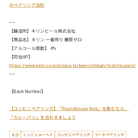
のペアリング法則
—–
【醸造所】キリンビール株式会社
【商品名】キリン 一番搾り 糖質ゼロ
【アルコール度数】 4%
【同社HP】
https://www.kirin.co.jp/products/beer/ichiban/toshitsuzero/
—–
【Back Number】
【コンビニペアリング】「Roundhouse Kick」を飲むなら、
「カレーパン」を合わせましょう
えび
くっくショーヘイ
コンビニペアリング
フードペアリング