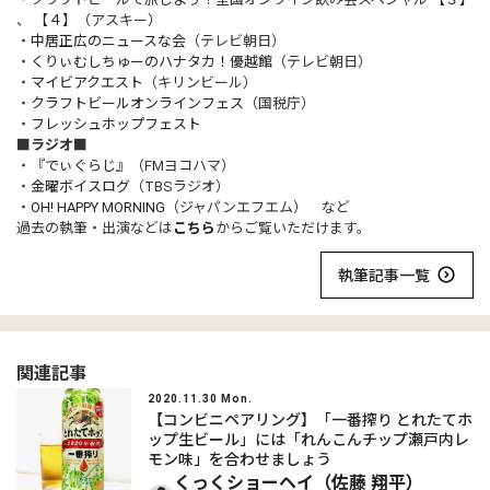
、
【４】
（アスキー）
・
中居正広のニュースな会
（テレビ朝日）
・
くりぃむしちゅーのハナタカ！優越館
（テレビ朝日）
・
マイビアクエスト
（キリンビール）
・
クラフトビールオンラインフェス
（国税庁）
・
フレッシュホップフェスト
■ラジオ■
・
『でぃぐらじ』
（FMヨコハマ）
・
金曜ボイスログ
（TBSラジオ）
・
OH! HAPPY MORNING
（ジャパンエフエム） など
過去の執筆・出演などは
こちら
からご覧いただけます。
執筆記事一覧
関連記事
2020.11.30 Mon.
【コンビニペアリング】「一番搾り とれたてホ
ップ生ビール」には「れんこんチップ瀬戸内レ
モン味」を合わせましょう
くっくショーヘイ（佐藤 翔平）