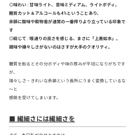
◎味わい : 甘味ライト、苦味ミディアム、ライトボディ。
糖質カット＆アルコールも4%ということあり、
余韻に酸味や穀物香が通常の一番搾りより立っている印象で
す
◎総じて : 喉通りの良さを感じる、まさに「上善如水」。
雑味や嫌々しさがないのはさすが大手のクオリティ。
糖質を削るとその分ボディや味の厚みが平坦になりがちです
が、
瑞々しさ・きれいな余韻という長所にうまく変換しているな
～と
感銘を受けてしまいます。
■ 繊細さには繊細さを