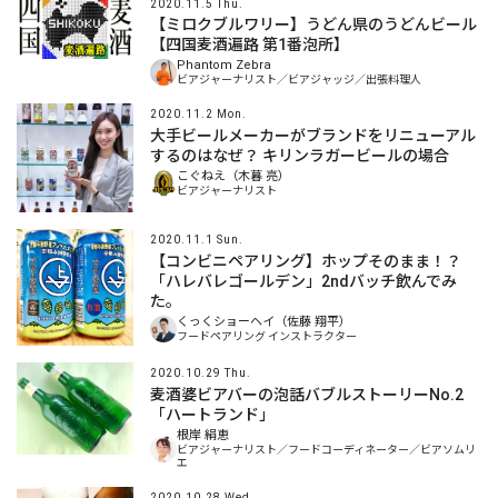
2020.11.5 Thu.
【ミロクブルワリー】うどん県のうどんビール
【四国麦酒遍路 第1番泡所】
Phantom Zebra
ビアジャーナリスト／ビアジャッジ／出張料理人
2020.11.2 Mon.
大手ビールメーカーがブランドをリニューアル
するのはなぜ？ キリンラガービールの場合
こぐねえ（木暮 亮）
ビアジャーナリスト
2020.11.1 Sun.
【コンビニペアリング】ホップそのまま！？
「ハレバレゴールデン」2ndバッチ飲んでみ
た。
くっくショーヘイ（佐藤 翔平）
フードペアリング インストラクター
2020.10.29 Thu.
麦酒婆ビアバーの泡話バブルストーリーNo.2
「ハートランド」
根岸 絹恵
ビアジャーナリスト／フードコーディネーター／ビアソムリ
エ
2020.10.28 Wed.