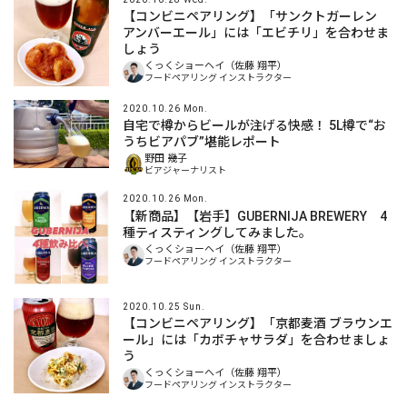
【コンビニペアリング】「サンクトガーレン
アンバーエール」には「エビチリ」を合わせま
しょう
くっくショーヘイ（佐藤 翔平）
フードペアリング インストラクター
2020.10.26 Mon.
自宅で樽からビールが注げる快感！ 5L樽で“お
うちビアパブ”堪能レポート
野田 幾子
ビアジャーナリスト
2020.10.26 Mon.
【新商品】【岩手】GUBERNIJA BREWERY 4
種ティスティングしてみました。
くっくショーヘイ（佐藤 翔平）
フードペアリング インストラクター
2020.10.25 Sun.
【コンビニペアリング】「京都麦酒 ブラウンエ
ール」には「カボチャサラダ」を合わせましょ
う
くっくショーヘイ（佐藤 翔平）
フードペアリング インストラクター