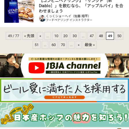
【コンビニペアリング】「サンクト ［el
Diablo］」を飲むなら、「アップルパイ」を合
わせましょう
くっくショーヘイ（佐藤 翔平）
フードペアリング インストラクター
49 / 77
« 先頭
«
...
10
20
30
...
47
48
49
50
51
...
60
70
...
»
最後 »