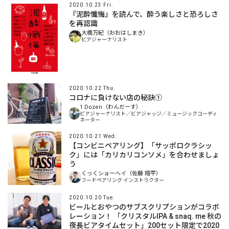
2020.10.23 Fri.
『泥酔懺悔』を読んで、酔う楽しさと恐ろしさ
を再認識
大橋万紀（おおはしまき）
ビアジャーナリスト
2020.10.22 Thu.
コロナに負けない店の秘訣①
1 Dozen（わんだーす）
ビアジャーナリスト／ビアジャッジ／ミュージックコーディ
ネーター
2020.10.21 Wed.
【コンビニペアリング】「サッポロクラシッ
ク」には「カリカリコンソメ」を合わせましょ
う
くっくショーヘイ（佐藤 翔平）
フードペアリング インストラクター
2020.10.20 Tue.
ビールとおやつのサブスクリプションがコラボ
レーション！ 「クリスタルIPA & snaq. me 秋の
夜長ビアタイムセット」200セット限定で2020