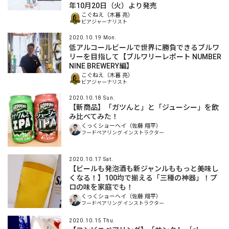
年10月20日（火）より発売
こぐねえ（木暮 亮）
ビアジャーナリスト
2020.10.19 Mon.
低アルコールビールで世界に勝負できるブルワ
リーを目指して【ブルワリーレポート NUMBER
NINE BREWERY編】
こぐねえ（木暮 亮）
ビアジャーナリスト
2020.10.18 Sun.
【新商品】「ガツんと」と「ジューシー」を飲
み比べてみた！
くっくショーヘイ（佐藤 翔平）
フードペアリング インストラクター
2020.10.17 Sat.
【ビールも発泡酒も新ジャンルももっと美味し
くなる！】100均で揃える「三種の神器」！プ
ロの味を家庭でも！
くっくショーヘイ（佐藤 翔平）
フードペアリング インストラクター
2020.10.15 Thu.