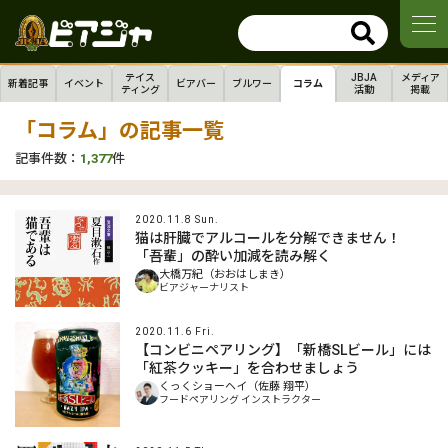
テイス
JBJA
メディア
新着記事
イベント
ビアバー
ブルワー
コラム
ティング
活動
掲載
「コラム」の記事一覧
記事件数：
1,377
件
2020.11.8 Sun.
猫は肝臓でアルコールを分解できません！
「吾輩」の酔い加減を読み解く
大橋万紀（おおはしまき）
ビアジャーナリスト
2020.11.6 Fri.
【コンビニペアリング】「新橋SLビール」には
「紅茶クッキー」を合わせましょう
くっくショーヘイ（佐藤 翔平）
フードペアリング インストラクター